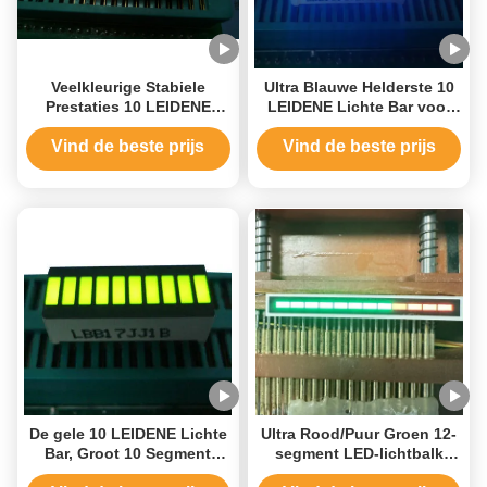
Veelkleurige Stabiele
Ultra Blauwe Helderste 10
Prestaties 10 LEIDENE
LEIDENE Lichte Bar voor
Lichte Bar voor
Controlebordindicator
Huistoestellen
Vind de beste prijs
Vind de beste prijs
De gele 10 LEIDENE Lichte
Ultra Rood/Puur Groen 12-
Bar, Groot 10 Segment
segment LED-lichtbalk
leidde Vertoning 25,4 x
voor instrumentenpaneel-