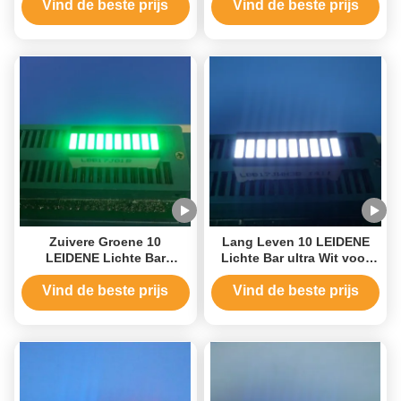
10,1 x 7.9mm
indicator
Vind de beste prijs
Vind de beste prijs
Zuivere Groene 10
Lang Leven 10 LEIDENE
LEIDENE Lichte Bar
Lichte Bar ultra Wit voor
120MCD - de Lichtgevende
Vloeibare Vlakke Indicator
Intensiteit van 140MCD
Vind de beste prijs
Vind de beste prijs