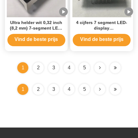
Ultra helder wit 0,32 inch
4 cijfers 7 segment LED-
(8,2 mm) 7-segment LED-
display
scherm
gemeenschappelijke
gemeenschappelijke
anode voor
Vind de beste prijs
Vind de beste prijs
anode voor koelkast &
instrumentenpaneel
huishoudelijke apparaten
besturing
1
2
3
4
5
1
2
3
4
5