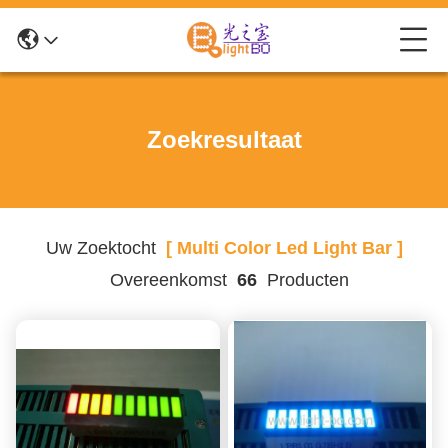
Zoekresultaat
Uw Zoektocht
[ Multi Color Led Light Bar ]
Overeenkomst
66
Producten