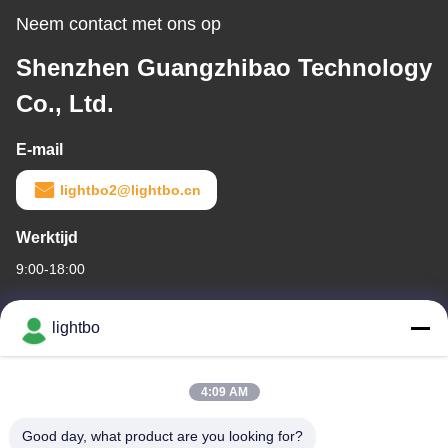
Neem contact met ons op
Shenzhen Guangzhibao Technology
Co., Ltd.
E-mail
lightbo2@lightbo.cn
Werktijd
9:00-18:00
Ons adres
lightbo
Bedrijfadres
Kamer 308,3/F, gebouw 1, BAIWANG RESEARCH AND
4:09 AM
DEVELOPMENT gebouw, NO. 5298, SHAHE WEST ROAD, XILI
STREET, NANSHAN Distrik, SHENZHEN
Good day, what product are you looking for?