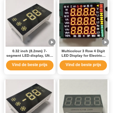
0.32 inch (8.2mm) 7-
Multicolour 3 Row 4 Digit
segment LED-display, Ultra
LED Display for Electrical
Bright White, Common
Multimeters
Anode voor koelkast &
Vind de beste prijs
Vind de beste prijs
huishoudelijke apparaten
besturing