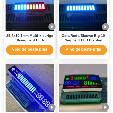
25.4x10.1mm Multi-kleurige
Gele/Rode/Blauwe Big 10
10-segment LED-
Segment LED Display
displaymodules Lightbar
Modules, gebruikt voor
instrumentenpanelen
Vind de beste prijs
Vind de beste prijs