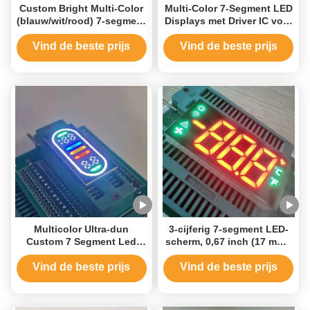
Custom Bright Multi-Color
Multi-Color 7-Segment LED
(blauw/wit/rood) 7-segment
Displays met Driver IC voor
LED-scherm voor
E-Scooters
keukenkappen
Vind de beste prijs
Vind de beste prijs
Multicolor Ultra-dun
3-cijferig 7-segment LED-
Custom 7 Segment Led
scherm, 0,67 inch (17 mm),
Display voor e-sigaret
dubbelkleurig (ultra helder
rood / puur groen),
Vind de beste prijs
Vind de beste prijs
gemeenschappelijke
kathode voor thuis