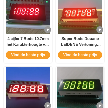
4 cijfer 7 Rode 10.7mm
Super Rode Douane
het Karakterhoogte van
LEIDENE Vertonings
Segment Numerieke
Gemeenschappelijke
Vind de beste prijs
Vind de beste prijs
Vertoning ultra voor
Anode 4 Cijfer
Gaskooktoestellen
Speldtype van de 7
Segmentonderdompeling