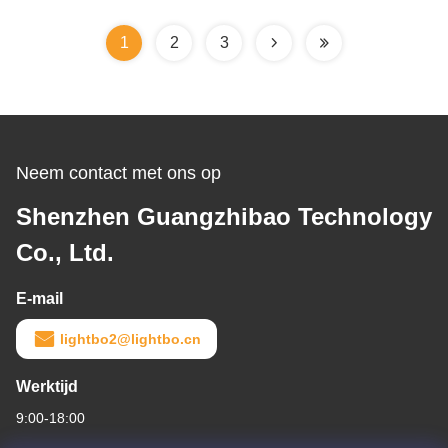
Kathode het Zuivere Wit
Bekijken Hoek
van de 7
1
2
3
Segmentvertoning
Neem contact met ons op
Shenzhen Guangzhibao Technology
Co., Ltd.
E-mail
lightbo2@lightbo.cn
Werktijd
9:00-18:00