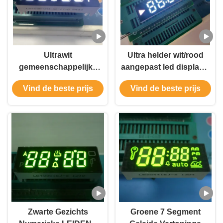
Ultrawit
Ultra helder wit/rood
gemeenschappelijke
aangepast led display 7
kathode 7 segment
segment led display
Vind de beste prijs
Vind de beste prijs
LED-display 4 cijfers
voor oven
voor ovencontroller
Zwarte Gezichts
Groene 7 Segment