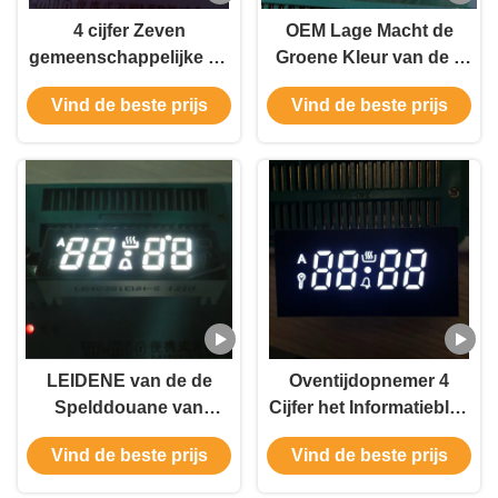
4 cijfer Zeven
OEM Lage Macht de
gemeenschappelijke de
Groene Kleur van de 7
anode+120c Werkende
Segmentvertoning, 0,38
Vind de beste prijs
Vind de beste prijs
Temperatuur van de
Duim
Segmentvertoning
Gemeenschappelijke
Anode 7
Segmentvertoning
LEIDENE van de de
Oventijdopnemer 4
Spelddouane van
Cijfer het Informatieblad
ONDERDOMPELINGS/SMD
van de 7
Vind de beste prijs
Vind de beste prijs
Vertoning,
Segmentvertoning ultra
Gemeenschappelijke
Witte Brede het