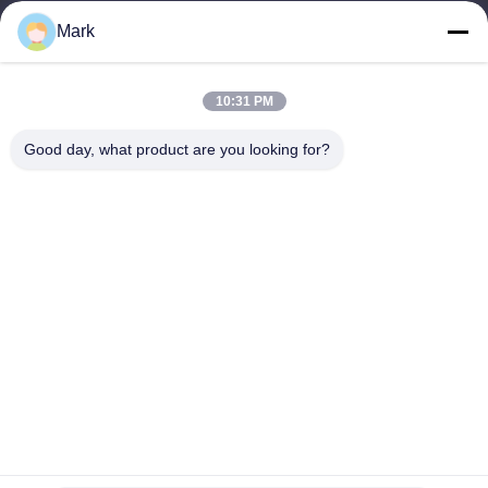
Ons adres
Mark
Bedrijfadres
Kamer 308,3/F, gebouw 1, BAIWANG RESEARCH AND
10:31 PM
DEVELOPMENT gebouw, NO. 5298, SHAHE WEST ROAD, XILI
STREET, NANSHAN Distrik, SHENZHEN
Good day, what product are you looking for?
Fabrieksadres
2F, gebouw 6, LIHE INDUSTRIAL PARK, nr. 1055 SONGBAI
ROAD, XILI, NANSHAN, SHENZHEN
Telefoon
86-755-83983496
China Goed Kwaliteit 7 segment LEIDENE Vertoning Auteursrecht
© -2026 Shenzhen Guangzhibao Technology Co., Ltd. Allemaal.
Alle rechten voorbehouden.