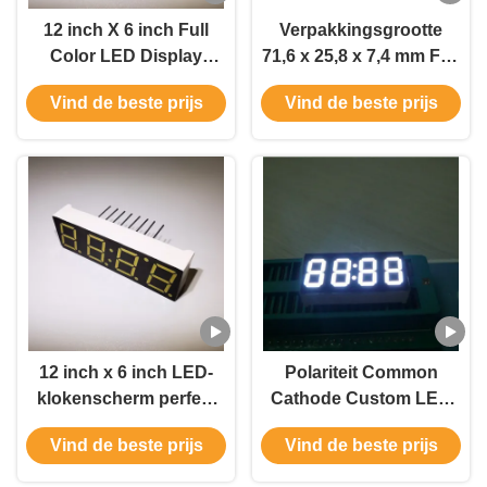
12 inch X 6 inch Full
Verpakkingsgrootte
Color LED Display
71,6 x 25,8 x 7,4 mm Full
Verhoog uw verkoop
Color LED Display voor
Vind de beste prijs
Vind de beste prijs
met impactvolle
B2B-vereisten
advertenties
12 inch x 6 inch LED-
Polariteit Common
klokenscherm perfect
Cathode Custom LED
voor elke omgeving
Display met Aluminium
Vind de beste prijs
Vind de beste prijs
Frame Cabinet