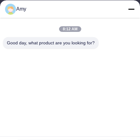
Ons adres
Amy
Bedrijfadres
Kamer 308,3/F, gebouw 1, BAIWANG RESEARCH AND
8:12 AM
DEVELOPMENT gebouw, NO. 5298, SHAHE WEST ROAD, XILI
STREET, NANSHAN Distrik, SHENZHEN
Good day, what product are you looking for?
Fabrieksadres
2F, gebouw 6, LIHE INDUSTRIAL PARK, nr. 1055 SONGBAI
ROAD, XILI, NANSHAN, SHENZHEN
Telefoon
86-755-83983496
China Goed Kwaliteit 7 segment LEIDENE Vertoning Auteursrecht
© -2026 Shenzhen Guangzhibao Technology Co., Ltd. Allemaal.
Alle rechten voorbehouden.