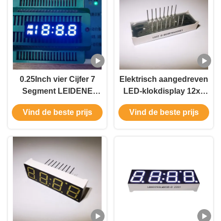
0.25Inch vier Cijfer 7
Elektrisch aangedreven
Segment LEIDENE
LED-klokdisplay 12x6
Vertoning ultra Wit voor
inch Gewone
Vind de beste prijs
Vind de beste prijs
Klok
kathodepolariteit voor
klantvereisten