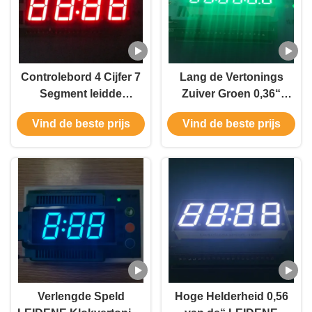
Controlebord 4 Cijfer 7
Lang de Vertonings
Segment leidde
Zuiver Groen 0,36“
Vertoning 14.2mm
Cijfer 6 van de Leven
Vind de beste prijs
Vind de beste prijs
Grootte 50,3 x 19 x 8mm
Digitaal Klok voor
Controlebord
Verlengde Speld
Hoge Helderheid 0,56