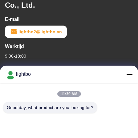
Co., Ltd.
E-mail
lightbo2@lightbo.cn
Werktijd
9:00-18:00
Ons adres
lightbo
Bedrijfadres
Kamer 308,3/F, gebouw 1, BAIWANG RESEARCH AND
11:39 AM
DEVELOPMENT gebouw, NO. 5298, SHAHE WEST ROAD, XILI
STREET, NANSHAN Distrik, SHENZHEN
Good day, what product are you looking for?
Fabrieksadres
2F, gebouw 6, LIHE INDUSTRIAL PARK, nr. 1055 SONGBAI
ROAD, XILI, NANSHAN, SHENZHEN