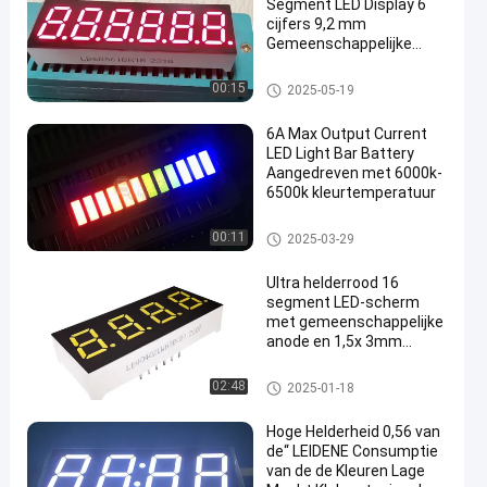
Segment LED Display 6
cijfers 9,2 mm
Gemeenschappelijke
kathode voor Digitale
Countdown Timer
7 segment LEIDENE Vertoning
00:15
2025-05-19
6A Max Output Current
LED Light Bar Battery
Aangedreven met 6000k-
6500k kleurtemperatuur
en
LEIDENE lichte bar
00:11
2025-03-29
Ultra helderrood 16
segment LED-scherm
met gemeenschappelijke
anode en 1,5x 3mm
cijferhoogte
16 Segment LEIDENE Vertonin
02:48
2025-01-18
g
Hoge Helderheid 0,56 van
de“ LEIDENE Consumptie
van de de Kleuren Lage