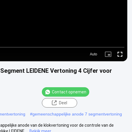
Video
Auto
Picture-
Fullscre
in-
Picture
7 Segment LEIDENE Vertoning 4 Cijfer voor
Contact opnemen
Deel
mentvertoning
#
gemeenschappelijke anode 7 segmentvertoning
appelijke anode van de klokvertoning voor de controle van de
jke LEIDENE ...
Bekijk meer