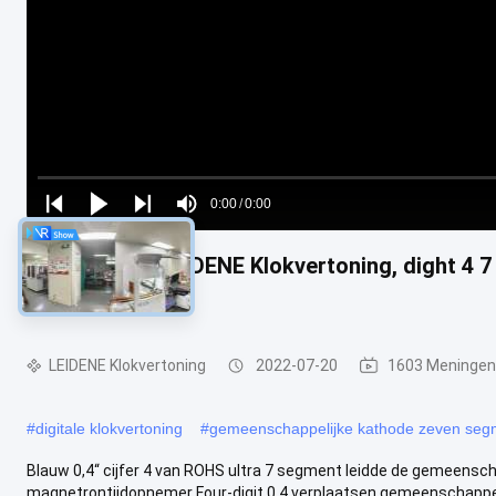
Loaded
:
0%
0:00
/
0:00
Play
Play
Play
Mute
Current
Duration
next
next
Ultra Blauwe LEIDENE Klokvertoning, dight 4 
Time
Magnetron
LEIDENE Klokvertoning
2022-07-20
1603 Meningen
#
digitale klokvertoning
#
gemeenschappelijke kathode zeven seg
Blauw 0,4“ cijfer 4 van ROHS ultra 7 segment leidde de gemeensch
magnetrontijdopnemer Four-digit 0,4 verplaatsen gemeenschappeli