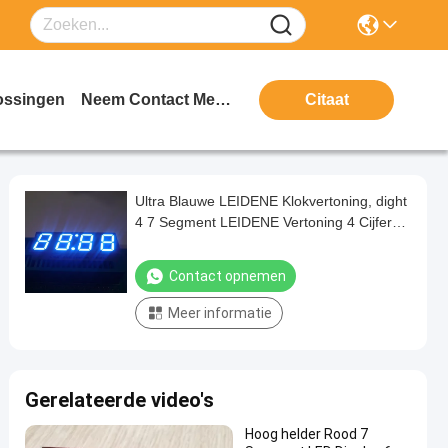
ossingen
Neem Contact Met Ons Op
Citaat
Ultra Blauwe LEIDENE Klokvertoning, dight
4 7 Segment LEIDENE Vertoning 4 Cijfer
voor Magnetron
Contact opnemen
Meer informatie
Gerelateerde video's
Hoog helder Rood 7