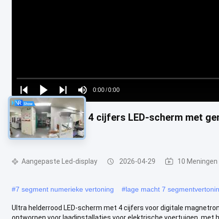
Loaded
:
0%
0:00
/
0:00
Play
Play
Play
Mute
Current
Duration
next
next
Ultra helderrood 4 cijfers LED-scherm met ge
Time
magnetronen
Aangepaste Led-display
2026-04-29
10 Meningen
#
7 segment numerieke vertoning
#
lage macht 7 segmentvertoni
Ultra helderrood LED-scherm met 4 cijfers voor digitale magnetro
ontworpen voor laadinstallaties voor elektrische voertuigen, met he