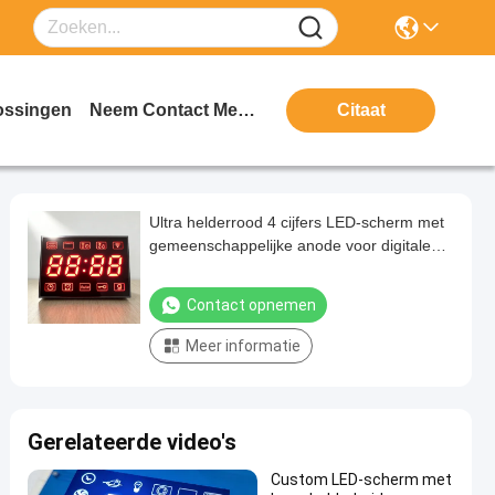
ossingen
Neem Contact Met Ons Op
Citaat
Ultra helderrood 4 cijfers LED-scherm met
gemeenschappelijke anode voor digitale
magnetronen
Contact opnemen
Meer informatie
Gerelateerde video's
Custom LED-scherm met