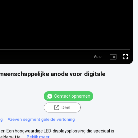
Video
Auto
Picture-
Fullscre
in-
Picture
meenschappelijke anode voor digitale
Contact opnemen
Deel
ng
#
zeven segment geleide vertoning
nen Een hoogwaardige LED-displayoplossing die speciaal is
lderwitte ....
Bekijk meer