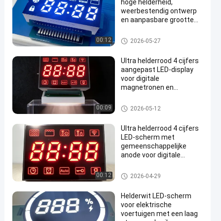
hoge helderheid,
weerbestendig ontwerp
en aanpasbare grootte
voor buitenactiviteiten
Aangepaste Led-display
00:12
2026-05-27
Ultra helderrood 4 cijfers
aangepast LED-display
voor digitale
magnetronen en
en
elektronische
meetapparatuur
Aangepaste Led-display
00:09
2026-05-12
Ultra helderrood 4 cijfers
LED-scherm met
gemeenschappelijke
anode voor digitale
magnetronen
Aangepaste Led-display
00:12
2026-04-29
Helderwit LED-scherm
voor elektrische
voertuigen met een laag