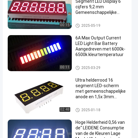
Segment LED Display 6
cijfers 9,2 mm
Gemeenschappelijke
kathode voor Digitale
Countdown Timer
7 segment LEIDENE Vertoning
00:15
2025-05-19
6A Max Output Current
LED Light Bar Battery
Aangedreven met 6000k-
6500k kleurtemperatuur
LEIDENE lichte bar
00:11
2025-03-29
Ultra helderrood 16
segment LED-scherm
met gemeenschappelijke
anode en 1,5x 3mm
cijferhoogte
16 Segment LEIDENE Vertonin
02:48
2025-01-18
g
Hoge Helderheid 0,56 van
de“ LEIDENE Consumptie
van de de Kleuren Lage