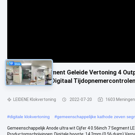
0,56 Duim 7 Segment Geleide Vertoning 4 Outp
Intensiteit voor Digitaal Tijdopnemercontro
LEIDENE Klokvertoning
2022-07-20
1603 Meningen
#
digitale klokvertoning
#
gemeenschappelijke kathode zeven seg
Gemeenschappelijk Anode ultra wit Cijfer 4 0.56inch 7 Segment L
Productomschrijvingen: Digitale hoogte: 14.2mm (0,56 duim) Verpa