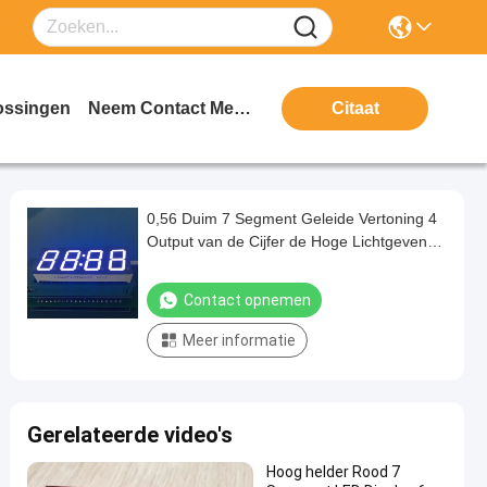
ossingen
Neem Contact Met Ons Op
Citaat
0,56 Duim 7 Segment Geleide Vertoning 4
Output van de Cijfer de Hoge Lichtgevende
Intensiteit voor Digitaal
Tijdopnemercontrolemechanisme
Contact opnemen
Meer informatie
Gerelateerde video's
Hoog helder Rood 7