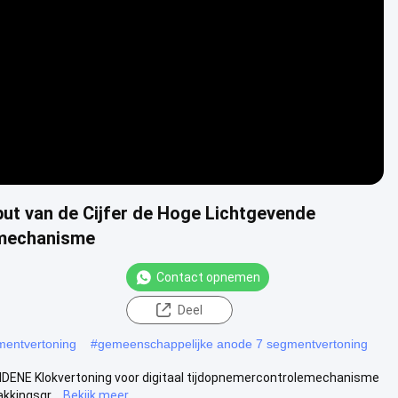
Video
ut van de Cijfer de Hoge Lichtgevende
lemechanisme
Contact opnemen
Deel
mentvertoning
#
gemeenschappelijke anode 7 segmentvertoning
EIDENE Klokvertoning voor digitaal tijdopnemercontrolemechanisme
kkingsgr...
Bekijk meer