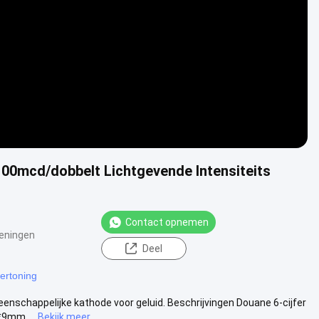
Video
100mcd/dobbelt Lichtgevende Intensiteits
Contact opnemen
eningen
Deel
ertoning
nschappelijke kathode voor geluid. Beschrijvingen Douane 6-cijfer
9mm ...
Bekijk meer