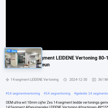
Cijfer zes 14 Segment LEIDENE Vertoning 80-
Gemakkelijke Steun
14 segment LEIDENE Vertoning
2024-12-30
361 M
#
14 segmentvertoning
#
14 segvertoning
#
geleide 14 segmentv
OEM ultra wit 10mm cijfer Zes 14 segment leidde vertonings gemee
14 Segment Alfanumerieke LEIDENE Vertoning Afmetingen 49*15*