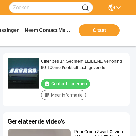
ossingen
Neem Contact Met Ons Op
Citaat
Cijfer zes 14 Segment LEIDENE Vertoning
80-100mcd/dobbelt Lichtgevende
Intensiteits Gemakkelijke Steun
Contact opnemen
Meer informatie
Gerelateerde video's
Puur Groen Zwart Gezicht