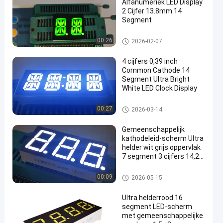
Alfanumeriek LED Display
2 Cijfer 13.8mm 14
Segment
14 segment LEIDENE Vertonin
00:26
2026-02-07
g
4 cijfers 0,39 inch
Common Cathode 14
Segment Ultra Bright
White LED Clock Display
7 segment LEIDENE Vertoning
00:27
2026-03-14
Gemeenschappelijk
kathodeleid-scherm Ultra
helder wit grijs oppervlak
7 segment 3 cijfers 14,2
mm voor
temperatuurcontroller
7 segment LEIDENE Vertoning
00:09
2026-05-15
Ultra helderrood 16
segment LED-scherm
met gemeenschappelijke