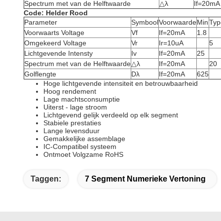
Spectrum met van de Helftwaarde
△λ
If=20mA
Code: Helder Rood
Parameter
Symbool
Voorwaarde
Min
Typ
Voorwaarts Voltage
Vf
If=20mA
1.8
Omgekeerd Voltage
Vr
Ir=10uA
5
Lichtgevende Intensty
Iv
If=20mA
25
Spectrum met van de Helftwaarde
△λ
If=20mA
20
Golflengte
Dλ
If=20mA
625
Hoge lichtgevende intensiteit en betrouwbaarheid
Hoog rendement
Lage machtsconsumptie
Uiterst - lage stroom
Lichtgevend gelijk verdeeld op elk segment
Stabiele prestaties
Lange levensduur
Gemakkelijke assemblage
IC-Compatibel systeem
Ontmoet Volgzame RoHS
Taggen:
7 Segment Numerieke Vertoning