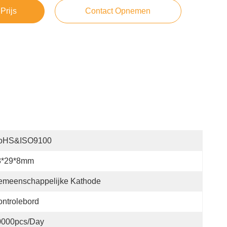
Prijs
Contact Opnemen
oHS&ISO9100
8*29*8mm
emeenschappelijke Kathode
ntrolebord
0000pcs/day