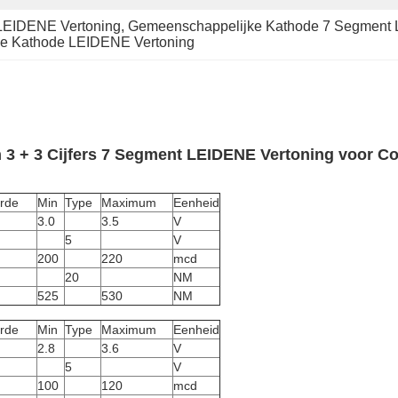
LEIDENE Vertoning
, 
Gemeenschappelijke Kathode 7 Segment 
e Kathode LEIDENE Vertoning
n 3 + 3 Cijfers 7 Segment LEIDENE Vertoning voor C
rde
Min
Type
Maximum
Eenheid
3.0
3.5
V
5
V
200
220
mcd
20
NM
525
530
NM
rde
Min
Type
Maximum
Eenheid
2.8
3.6
V
5
V
100
120
mcd