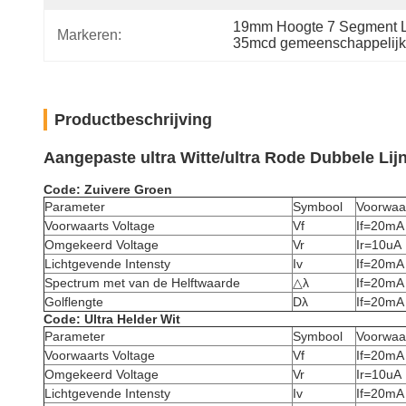
19mm Hoogte 7 Segment 
Markeren:
35mcd gemeenschappelijk
Productbeschrijving
Aangepaste ultra Witte/ultra Rode Dubbele Lij
Code: Zuivere Groen
Parameter
Symbool
Voorwaa
Voorwaarts Voltage
Vf
If=20mA
Omgekeerd Voltage
Vr
Ir=10uA
Lichtgevende Intensty
Iv
If=20mA
Spectrum met van de Helftwaarde
△λ
If=20mA
Golflengte
Dλ
If=20mA
Code: Ultra Helder Wit
Parameter
Symbool
Voorwaa
Voorwaarts Voltage
Vf
If=20mA
Omgekeerd Voltage
Vr
Ir=10uA
Lichtgevende Intensty
Iv
If=20mA