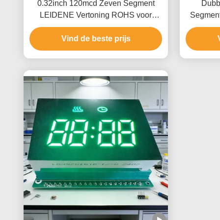
0.32inch 120mcd Zeven Segment
Dubb
LEIDENE Vertoning ROHS voor
Segment
Macht
Vind de beste prijs