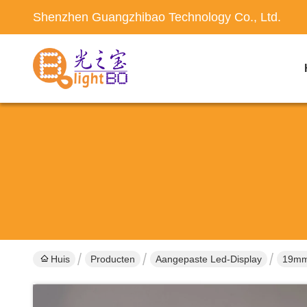
Shenzhen Guangzhibao Technology Co., Ltd.
Huis
Producten
Aangepaste Led-Display
19mm