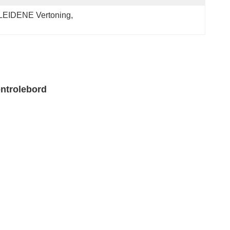
LEIDENE Vertoning
, 
ontrolebord