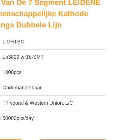
Van De 7 Segment LEIDENE
enschappelijke Kathode
ngs Dubbele Lijn
LIGHTBO
Lb3829lwr1b-SMT
1000pcs
Onderhandelbaar
:
TT vooraf & Western Union, L/C
:
50000pcs/day