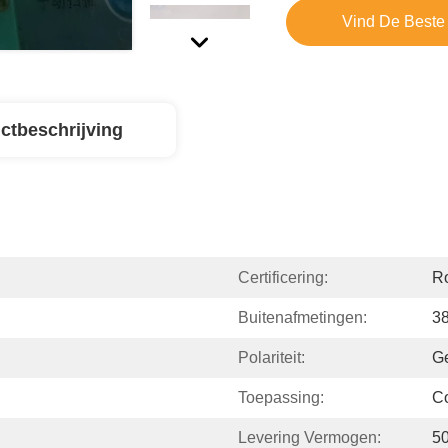
Vind De Beste 
ctbeschrijving
Certificering:
R
Buitenafmetingen:
3
Polariteit:
G
Toepassing:
Co
Levering Vermogen:
5