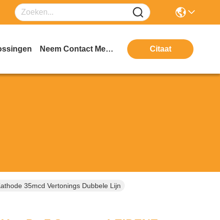
ossingen
Neem Contact Met Ons Op
Citaat
thode 35mcd Vertonings Dubbele Lijn