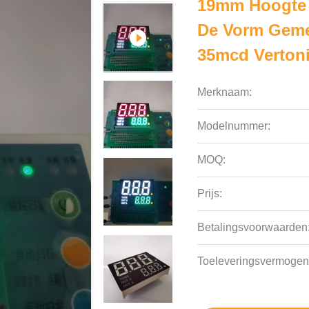
19mm Hoogte 
De Vorm Geme
35mcd Vertoni
Merknaam:
Modelnummer:
MOQ:
Prijs:
Betalingsvoorwaarden
Toeleveringsvermogen