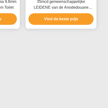
0ma 9.8mm
35mcd gemeenschappelijke
m Toilet
LEIDENE van de Anodedouane
Vertoning voor e-Sigaret
s
Vind de beste prijs