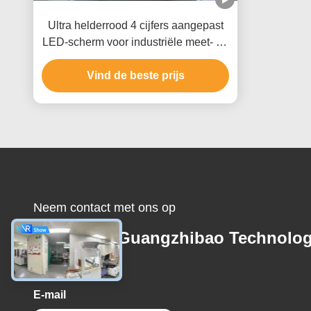
Ultra helderrood 4 cijfers aangepast
LED-scherm voor industriële meet- en
digitale apparaten
Vind de beste prijs
Neem contact met ons op
Shenzhen Guangzhibao Technolo
Co., Ltd.
E-mail