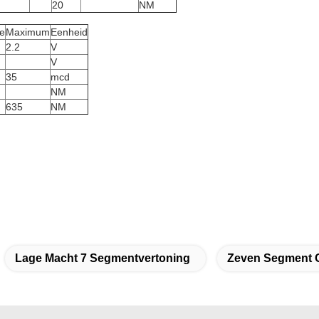
20
NM
e
Maximum
Eenheid
2.2
V
V
35
mcd
NM
635
NM
Lage Macht 7 Segmentvertoning
Zeven Segment G