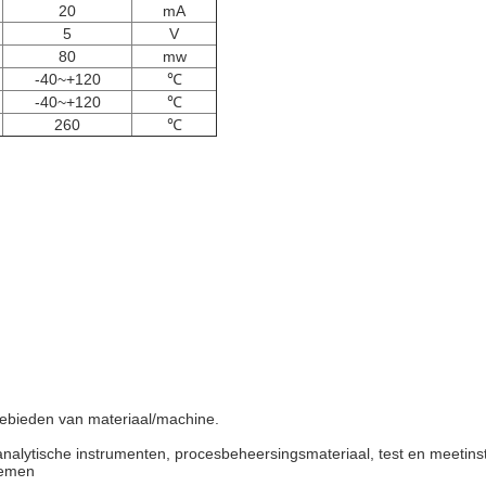
20
mA
5
V
80
mw
-40~+120
℃
-40~+120
℃
260
℃
gebieden van materiaal/machine.
, analytische instrumenten, procesbeheersingsmateriaal, test en meet
temen