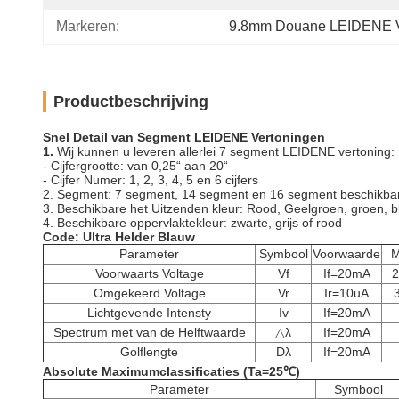
Markeren:
9.8mm Douane LEIDENE V
Productbeschrijving
Snel Detail van Segment LEIDENE Vertoningen
1.
Wij kunnen u leveren allerlei 7 segment LEIDENE vertoning:
- Cijfergrootte: van 0,25“ aan 20“
- Cijfer Numer: 1, 2, 3, 4, 5 en 6 cijfers
2. Segment: 7 segment, 14 segment en 16 segment beschikbar
3. Beschikbare het Uitzenden kleur: Rood, Geelgroen, groen, bla
4. Beschikbare oppervlaktekleur: zwarte, grijs of rood
Code: Ultra Helder Blauw
Parameter
Symbool
Voorwaarde
M
Voorwaarts Voltage
Vf
If=20mA
2
Omgekeerd Voltage
Vr
Ir=10uA
Lichtgevende Intensty
Iv
If=20mA
Spectrum met van de Helftwaarde
△λ
If=20mA
Golflengte
Dλ
If=20mA
Absolute Maximumclassificaties (Ta=25℃)
Parameter
Symbool