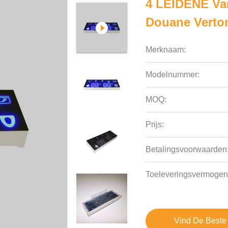
4 LEIDENE Va
Douane Verton
Merknaam:
Modelnummer:
MOQ:
Prijs:
Betalingsvoorwaarden
Toeleveringsvermogen
Vind De Beste 