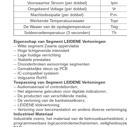
Voorwaartse Stroom (per dobbel)
Ipm
Omgekeerd Voltage (per dobbel)
Vr
Machtsdissipatie (per dobbel)
P.m.
Werkende Temperatuurwaaier
Topr
De Waaier van de opslagtemperatuur
Tstg
Soldeerseltemperatuur (3 seconden)
Th
Eigenschap van Segment LEIDENE Vertoningen
-- Witte segment Zwarte oppervlakte
-- Hoge lichtgevende intensiteit
-- Lage huidige verrichting
-- Stabiele prestaties
-- Ononderbroken eenvormige segmenten
-- Gemakkelijke steun op PCB
-- IC-compatibel systeem
-- Volgzame RoHS
Toepassing van Segment LEIDENE Vertoningen
-- Audiomateriaal of controleborden;
-- Het algemene gebruiken voor digitale indicatoren;
-- De producten van verschillende media;
-- De vertoning van de bankwisselkoers;
-- LEIDENE klokvertoning;
-- Vertoning voor benzinestation en andere diverse vertonings
Industrieel Materiaal
Industriële ovens, het materiaal van de betrouwbaarheidstest
programmeerbare logicacontrolemechanismen, veiligheidssys