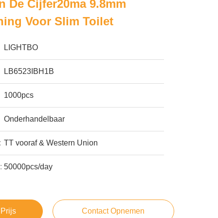
n De Cijfer20ma 9.8mm
ing Voor Slim Toilet
LIGHTBO
LB6523IBH1B
1000pcs
Onderhandelbaar
:
TT vooraf & Western Union
:
50000pcs/day
Prijs
Contact Opnemen