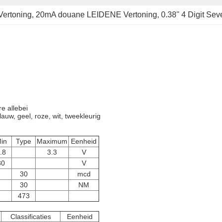
ertoning
, 
20mA douane LEIDENE Vertoning
, 
0.38'' 4 Digit S
e allebei
uw, geel, roze, wit, tweekleurig
in
Type
Maximum
Eenheid
.8
3.3
V
30
V
30
mcd
30
NM
473
Classificaties
Eenheid