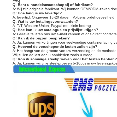
FAQ
Q: Bent u handelsmaatschappij of fabrikant?
A: Wij zijn originele fabrikant. Wij kunnen OEM/ODM-zaken do
Q: Hoe lang is uw levertijd?
A: levertijd: Ongeveer 15-20 dagen; Volgens ordehoeveelheid.
Q: Wat is uw betalingsvoorwaarden?
A: T/T, Western Union, Paypal met klein bedrag.
Q: Hoe kan ik uw catalogus en prijslijst krijgen?
A: Gelieve te laten ons uw e-mail kennen of ons direct contacter
Q: Kan ik de prijzen bespreken?
A: Ja, kunnen wij kortingen voor veelvoudige containerladin
Q: Hoeveel de verschepende lasten zullen zijn?
A: Het hangt van de grootte van uw verzending en de methode
Wij zullen de last aan u aanbieden zoals u vroeg.
Q: Kon ik sommige steekproeven voor het testen hebben?
A: Ja, kunnen wij vrije steekproeven 5-10pcs in uw leveringsko