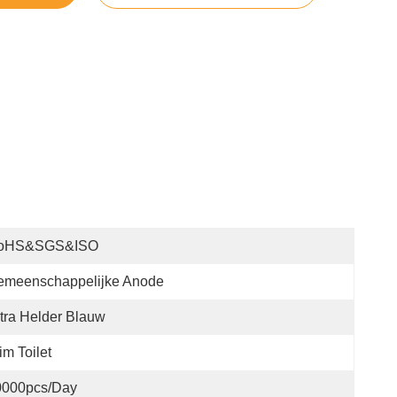
oHS&SGS&ISO
emeenschappelijke Anode
tra Helder Blauw
im Toilet
0000pcs/day