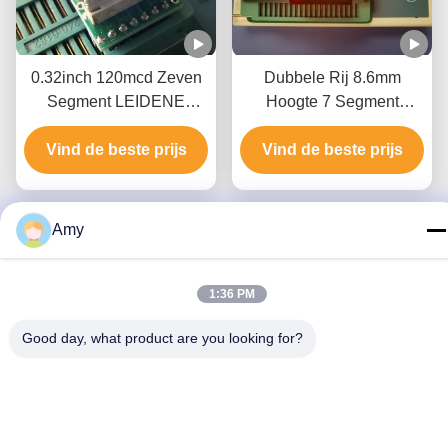
0.32inch 120mcd Zeven
Dubbele Rij 8.6mm
Segment LEIDENE
Hoogte 7 Segment
Vertoning ROHS voor
LEIDENE Vertoning
Vind de beste prijs
Macht
Vind de beste prijs
Twee Kleur 3 Cijfer
Amy
1:36 PM
Good day, what product are you looking for?
4 LEIDENE van de
35mcd