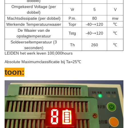
dobbel)
Omgekeerd Voltage (per
Vr
5
V
dobbel)
Machtsdissipatie (per dobbel)
P.m.
80
mw
Werkende Temperatuurwaaier
Topr
-40~+120
℃
De Waaier van de
Tstg
-40~+120
℃
opslagtemperatuur
Soldeerseltemperatuur (3
Th
260
℃
seconden)
LEIDEN het werk leven 100,000hours
Absolute Maximumclassificatie bij Ta=25℃
toon: