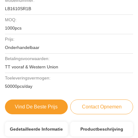
Modelnummer:
LB1610SR1B
MOQ:
1000pcs
Prijs:
Onderhandelbaar
Betalingsvoorwaarden:
TT vooraf & Western Union
Toeleveringsvermogen:
50000pcs/day
Vind De Beste Prijs
Contact Opnemen
Gedetailleerde Informatie
Productbeschrijving