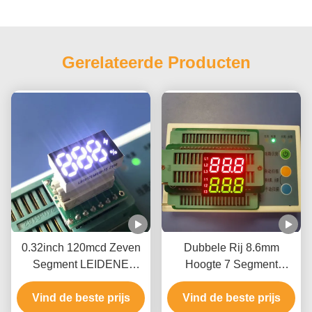
Gerelateerde Producten
0.32inch 120mcd Zeven
Dubbele Rij 8.6mm
Segment LEIDENE
Hoogte 7 Segment
Vertoning ROHS voor
LEIDENE Vertoning
Vind de beste prijs
Macht
Vind de beste prijs
Twee Kleur 3 Cijfer