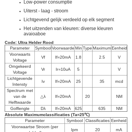
Low-power consumptie
Uiterst - laag - stroom
Lichtgevend gelijk verdeeld op elk segment
Het uitzenden van kleuren: diverse kleuren
avaioaboe
Code: Ultra Helder Rood
Parameter
Symbool
Voorwaarde
Min
Type
Maximum
Eenheid
Voorwaarts
Vf
If=20mA
1.8
2.5
V
Voltage
Omgekeerd
Vr
Ir=10uA
5
V
Voltage
Lichtgevende
Iv
If=20mA
25
35
mcd
Intensty
Spectrum met
van de
△λ
If=20mA
20
NM
Helftwaarde
Golflengte
Dλ
If=20mA
625
635
NM
Absolute Maximumclassificaties (Ta=25℃)
Parameter
Symbool
Classificaties
Eenheid
Voorwaartse Stroom (per
Ipm
20
mA