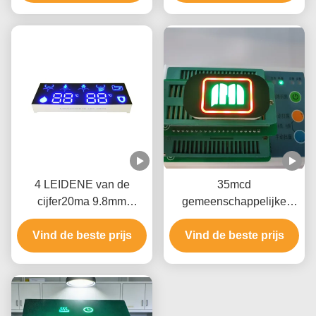
4 LEIDENE van de
35mcd
cijfer20ma 9.8mm
gemeenschappelijke
Douane Vertoning voor
LEIDENE van de
Vind de beste prijs
Slim Toilet
Anodedouane Vertoning
Vind de beste prijs
voor e-Sigaret