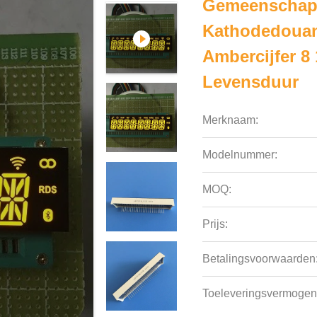
Gemeenschapp
Kathodedouane
Ambercijfer 8
Levensduur
Merknaam:
Modelnummer:
MOQ:
Prijs:
Betalingsvoorwaarden
Toeleveringsvermogen