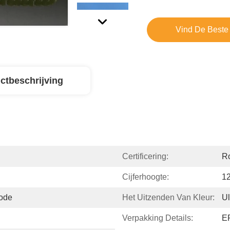
Vind De Beste 
ctbeschrijving
Certificering:
R
Cijferhoogte:
12
ode
Het Uitzenden Van Kleur:
Ul
Verpakking Details:
E