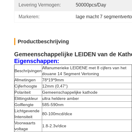
Levering Vermogen:
50000pcs/day
Markeren:
lage macht 7 segmentvert
Productbeschrijving
Gemeenschappelijke LEIDEN van de Katho
Eigenschappen:
Alfanumerieke LEIDENE met 8 cijfers van het
Beschrijvingen
douane 14 Segment Vertoning
Afmetingen
78*19*9mm
Cijferhoogte
12mm (0,47“)
Polariteit
Gemeenschappelijke kathode
Elittingskleur
ultra heldere amber
Golflengte
585-590nm
Lichtgevende
80-100mcd/dice
Intensiteit
Voorwaarts
1.8-2.3v/dice
voltage