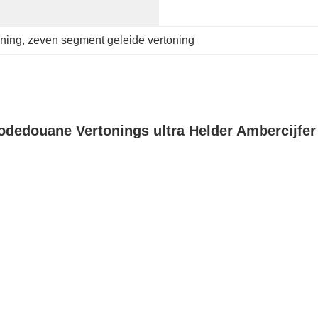
oning
, 
zeven segment geleide vertoning
dedouane Vertonings ultra Helder Ambercijfe