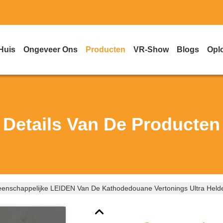
Huis
Ongeveer Ons
Producten
VR-Show
Blogs
Opl
Details Van De Producten
nschappelijke LEIDEN Van De Kathodedouane Vertonings Ultra Helde