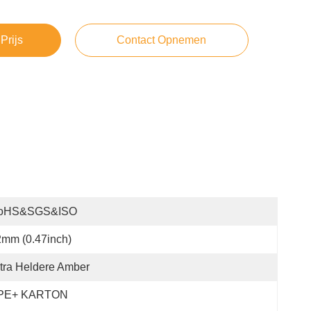
Prijs
Contact Opnemen
oHS&SGS&ISO
mm (0.47inch)
tra Heldere Amber
PE+ KARTON