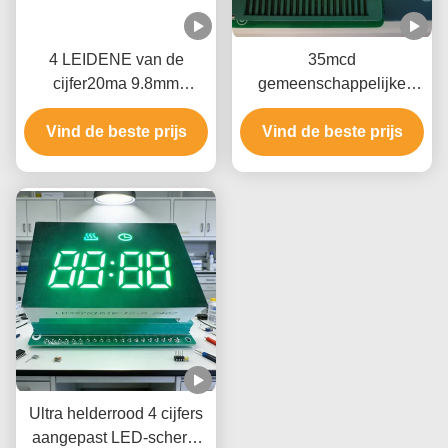
4 LEIDENE van de
35mcd
cijfer20ma 9.8mm
gemeenschappelijke
Douane Vertoning voor
LEIDENE van de
Vind de beste prijs
Slim Toilet
Anodedouane Vertoning
Vind de beste prijs
voor e-Sigaret
Ultra helderrood 4 cijfers
aangepast LED-scherm