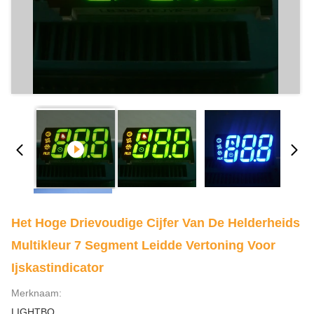
Het Hoge Drievoudige Cijfer Van De Helderheids
Multikleur 7 Segment Leidde Vertoning Voor
Ijskastindicator
Merknaam:
LIGHTBO