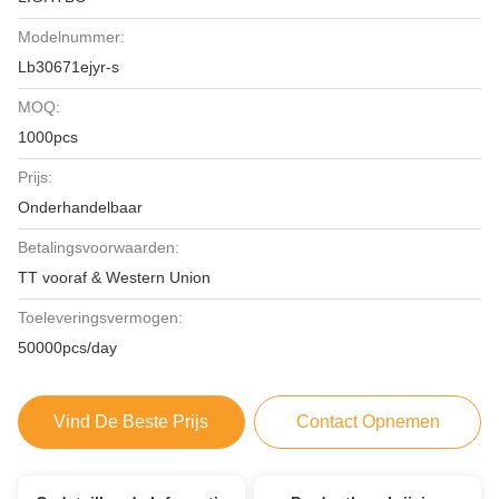
Modelnummer:
Lb30671ejyr-s
MOQ:
1000pcs
Prijs:
Onderhandelbaar
Betalingsvoorwaarden:
TT vooraf & Western Union
Toeleveringsvermogen:
50000pcs/day
Vind De Beste Prijs
Contact Opnemen