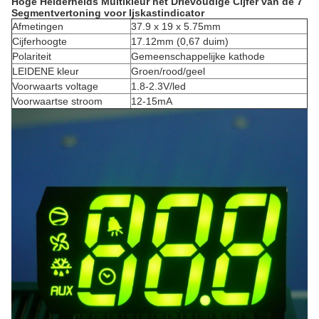
Hoge Helderheids Multikleur het Drievoudige Cijfer van de 7
Segmentvertoning voor Ijskastindicator
Afmetingen
37.9 x 19 x 5.75mm
Cijferhoogte
17.12mm (0,67 duim)
Polariteit
Gemeenschappelijke kathode
LEIDENE kleur
Groen/rood/geel
Voorwaarts voltage
1.8-2.3V/led
Voorwaartse stroom
12-15mA