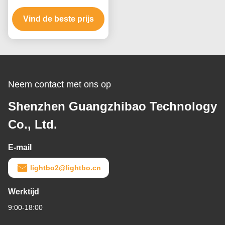
voor industriële meet- en
Vind de beste prijs
digitale apparaten
Neem contact met ons op
Shenzhen Guangzhibao Technology
Co., Ltd.
E-mail
lightbo2@lightbo.cn
Werktijd
9:00-18:00