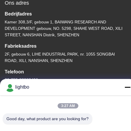
Ons adres
Bedrijfadres
Kamer 308,3/F, gebouw 1, BAIWANG RESEARCH AND
DEVELOPMENT gebouw, NO. 5298, SHAHE WEST ROAD, XILI
STREET, NANSHAN Distrik, SHENZHEN
Fabrieksadres
2F, gebouw 6, LIHE INDUSTRIAL PARK, nr. 1055 SONGBAI
ROAD, XILI, NANSHAN, SHENZHEN
Telefoon
86-755-83983496
lightbo
3:27 AM
China Goed Kwaliteit 7 segment LEIDENE Vertoning Auteursrecht
Good day, what product are you looking for?
© -2026 Shenzhen Guangzhibao Technology Co., Ltd. Allemaal.
Alle rechten voorbehouden.