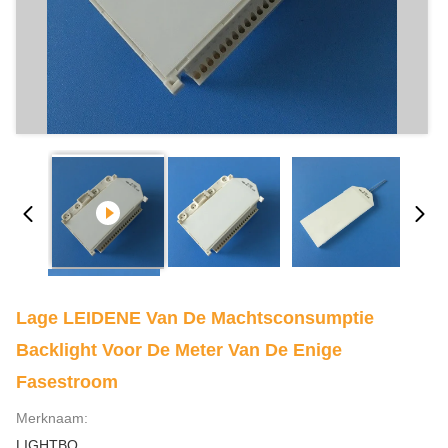
Lage LEIDENE Van De Machtsconsumptie
Backlight Voor De Meter Van De Enige
Fasestroom
Merknaam:
LIGHTBO