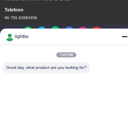
Telefoon
86-755-83983496
lightbo
China Goed Kwaliteit 7 segment LEIDENE Vertoning Auteursrecht
7:23 PM
© -2026 Shenzhen Guangzhibao Technology Co., Ltd. Allemaal.
Alle rechten voorbehouden.
Good day, what product are you looking for?
Privacybeleid
|
Sitemap