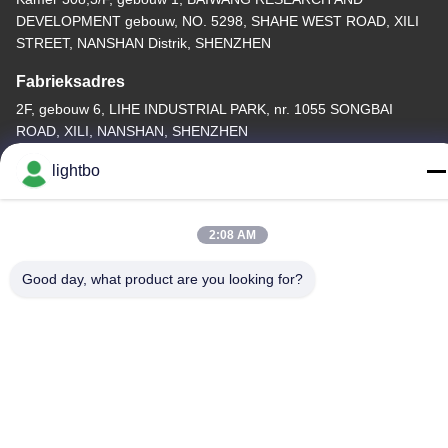
DEVELOPMENT gebouw, NO. 5298, SHAHE WEST ROAD, XILI
STREET, NANSHAN Distrik, SHENZHEN
Fabrieksadres
2F, gebouw 6, LIHE INDUSTRIAL PARK, nr. 1055 SONGBAI
ROAD, XILI, NANSHAN, SHENZHEN
Telefoon
lightbo
86-755-83983496
2:08 AM
Good day, what product are you looking for?
China Goed Kwaliteit 7 segment LEIDENE Vertoning Auteursrecht
© -2026 Shenzhen Guangzhibao Technology Co., Ltd. Allemaal.
Alle rechten voorbehouden.
Privacybeleid
|
Sitemap