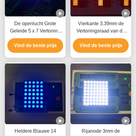
De openlucht Grote
Vierkante 3.39mm de
Geleide 5 x 7 Vertoning
Vertoningsraad van de
van de Puntmatrijs, het
Punt35mcd 1.1in 20mA
1,54 Duim LEIDENE
Vind de beste prijs
Vind de beste prijs
Geleide Matrijs
Matrijsscherm voor
Reclame
Heldere Blauwe 14
Rijanode 3mm de