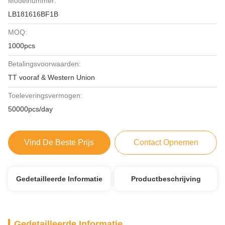
Modelnummer:
LB181616BF1B
MOQ:
1000pcs
Betalingsvoorwaarden:
TT vooraf & Western Union
Toeleveringsvermogen:
50000pcs/day
Vind De Beste Prijs
Contact Opnemen
Gedetailleerde Informatie
Productbeschrijving
Gedetailleerde Informatie