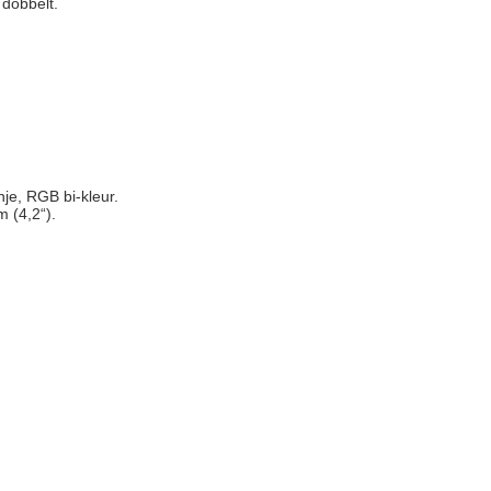
dobbelt.
nje, RGB bi-kleur.
 (4,2“).