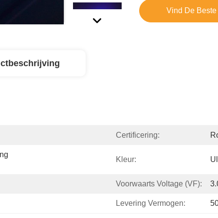
Vind De Beste 
ctbeschrijving
Certificering:
R
ng 
Kleur:
Ul
Voorwaarts Voltage (VF):
3.
Levering Vermogen:
5