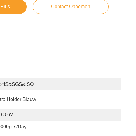
Prijs
Contact Opnemen
oHS&SGS&ISO
tra Helder Blauw
0-3.6V
0000pcs/day