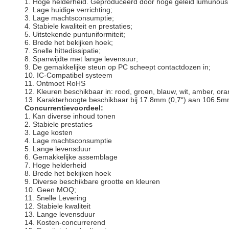
1.
Hoge helderheid. Geproduceerd door hoge geleid lumunous 
2.
Lage huidige verrichting;
3.
Lage machtsconsumptie;
4.
Stabiele kwaliteit en prestaties;
5.
Uitstekende puntuniformiteit;
6.
Brede het bekijken hoek;
7.
Snelle hittedissipatie;
8.
Spanwijdte met lange levensuur;
9.
De gemakkelijke steun op PC scheept contactdozen in;
10.
IC-Compatibel systeem
11.
Ontmoet RoHS
12.
Kleuren beschikbaar in: rood, groen, blauw, wit, amber, ora
13.
Karakterhoogte beschikbaar bij 17.8mm (0,7“) aan 106.5mm
Concurrentievoordeel:
1.
Kan diverse inhoud tonen
2.
Stabiele prestaties
3.
Lage kosten
4.
Lage machtsconsumptie
5.
Lange levensduur
6.
Gemakkelijke assemblage
7.
Hoge helderheid
8.
Brede het bekijken hoek
9.
Diverse beschikbare grootte en kleuren
10.
Geen MOQ;
11.
Snelle Levering
12.
Stabiele kwaliteit
13.
Lange levensduur
14.
Kosten-concurrerend