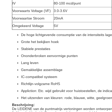
IV
80-100 mcd/punt
Voorwaarts Voltage (VF)
3.0-3.6V
Voorwaartse Stroom
20mA
Omgekeerd Voltage
5V
De hoge lichtgevende consumptie van de intensiteits lag
Grote het bekijken hoek
Stabiele prestaties
Ononderbroken eenvormige punten
Lang leven
Gemakkelijke assemblage
IC-compatibel systeem
Richtlijn-volgzame RoHS
Appliction:
Etc. wijd gebruikt voor huistoestellen, de indica
Het uitzenden van kleuren: rode, blauwe, witte, geelgroe
Beschrijving:
De LEIDENE van de puntmatrijs vertoningen worden ontworpe