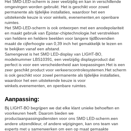
Het SMD-LED-scherm is zeer veelzijdig en kan in verschillende
omgevingen worden gebruikt. Het is geschikt voor zowel
permanente als tijdelijke installaties, waardoor het een
uitstekende keuze is voor winkels, evenementen,en openbare
ruimtes.
Het SMD-LED-scherm is ook ontworpen met een anodepolariteit
en maakt gebruik van Epistar-chiptechnologie.het verstrekken
van heldere en heldere beelden voor langere tijdBovendien
maakt de cijferhoogte van 0,39 inch het gemakkelijk te lezen en
te bekijken vanaf een afstand.
Samengevat is het SMD LED-display van LIGHT-BO,
modelnummer LBS10391, een veelzijdig displayproduct dat
perfect is voor een verscheidenheid aan toepassingen.Het is een
zeer geschikt product voor verkeerscontrolesystemen.Het scherm
is ook geschikt voor zowel permanente als tijdelijke installaties,
waardoor het een uitstekende keuze is voor
winkels.evenementen, en openbare ruimtes.
Aanpassing:
Bij LIGHT-BO begrijpen we dat elke klant unieke behoeften en
voorkeuren heeft. Daarom bieden we
productaanpassingsdiensten voor ons SMD LED-scherm.een
andere uitzendkleur, of andere wijzigingen, kan ons team van
experts met u samenwerken om een op maat gemaakte