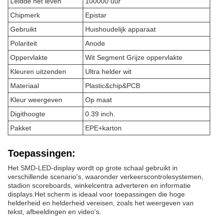
Leidde het leven
100000 uur
Chipmerk
Epistar
Gebruikt
Huishoudelijk apparaat
Polariteit
Anode
Oppervlakte
Wit Segment Grijze oppervlakte
Kleuren uitzenden
Ultra helder wit
Materiaal
Plastic&chip&PCB
Kleur weergeven
Op maat
Digithoogte
0.39 inch.
Pakket
EPE+karton
Toepassingen:
Het SMD-LED-display wordt op grote schaal gebruikt in
verschillende scenario's, waaronder verkeerscontrolesystemen,
stadion scoreboards, winkelcentra adverteren en informatie
displays.Het scherm is ideaal voor toepassingen die hoge
helderheid en helderheid vereisen, zoals het weergeven van
tekst, afbeeldingen en video's.