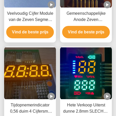
Veelvoudig Cijfer Module
Gemeenschappelijke
van de Zeven Segment
Anode Zeven
de Smd Geleide
Segmentensmd
Vind de beste prijs
Vertoning 7.62mm
Vind de beste prijs
LEIDENE
Hoogte
Vertonings80mw 2 Cijfers
Tijdopnemerindicator
Hete Verkoop Uiterst
0,56 duim 4 Cijfersmd
dunne 2.8mm SLECHTS