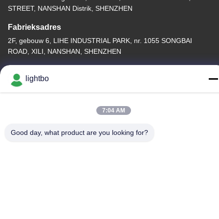
STREET, NANSHAN Distrik, SHENZHEN
Fabrieksadres
2F, gebouw 6, LIHE INDUSTRIAL PARK, nr. 1055 SONGBAI
ROAD, XILI, NANSHAN, SHENZHEN
Telefoon
lightbo
86-755-83983496
7:04 AM
Good day, what product are you looking for?
China Goed Kwaliteit 7 segment LEIDENE Vertoning Auteursrecht
© -2026 Shenzhen Guangzhibao Technology Co., Ltd. Allemaal.
Alle rechten voorbehouden.
Privacybeleid
|
Sitemap