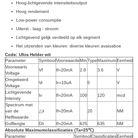
Hoog-lichtgevende intensiteitsoutput
Hoog rendement
Low-power consumptie
Uiterst - laag - stroom
Lichtgevend gelijk verdeeld op elk segment
Het uitzenden van kleuren: diverse kleuren avaioaboe
Code: Ultra Helder wit
Parameter
Symbool
Voorwaarde
Min
Type
Maximum
Eenheid
Voorwaarts
Vf
If=20mA
2.8
3.6
V
Voltage
Omgekeerd
Vr
Ir=10uA
5
V
Voltage
Lichtgevende
Iv
If=20mA
100
120
mcd
Intensty
Spectrum met
van de
△λ
If=20mA
20
NM
Helftwaarde
Golflengte
Dλ
If=20mA
625
635
NM
Absolute Maximumclassificaties (Ta=25℃)
Parameter
Symbool
Classificaties
Eenheid