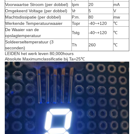
Voorwaartse Stroom (per dobbel)
Ipm
20
mA
Omgekeerd Voltage (per dobbel)
Vr
5
V
Machtsdissipatie (per dobbel)
P.m.
80
mw
Werkende Temperatuurwaaier
Topr
-40~+120
℃
De Waaier van de
Tstg
-40~+120
℃
opslagtemperatuur
Soldeerseltemperatuur (3
Th
260
℃
seconden)
LEIDEN het werk leven 80,000hours
Absolute Maximumclassificatie bij Ta=25℃