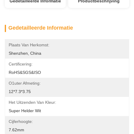
Gedetailleerde Informatie
Productbeschrijving
Gedetailleerde Informatie
Plaats Van Herkomst:
Shenzhen, China
Certificering:
RoHS&SGS&ISO
O1uter Afmeting:
12*7.3*3.75
Het Uitzenden Van Kleur:
Super Helder Wit
Cijferhoogte:
7.62mm