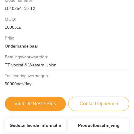
Modelnummer:
Lb40254lr1b-T2
MOQ:
1000pcs
Prijs:
Onderhandelbaar
Betalingsvoorwaarden:
TT vooraf & Western Union
Toeleveringsvermogen:
50000pcs/day
Vind De Beste Prijs
Contact Opnemen
Gedetailleerde Informatie
Productbeschrijving