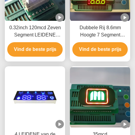
0.32inch 120mcd Zeven
Dubbele Rij 8.6mm
Segment LEIDENE
Hoogte 7 Segment
Vertoning ROHS voor
LEIDENE Vertoning
Vind de beste prijs
Macht
Vind de beste prijs
Twee Kleur 3 Cijfer
4 LEIDENE van de
35mcd