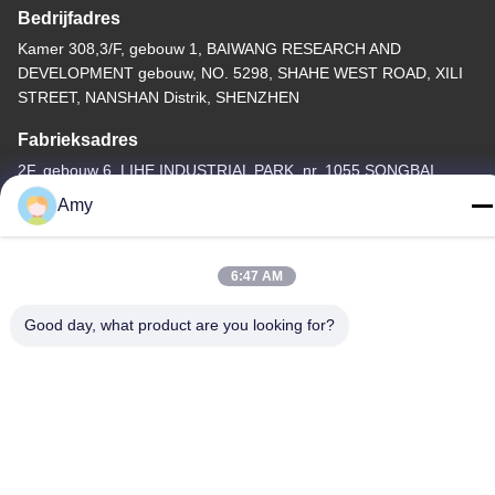
Bedrijfadres
Kamer 308,3/F, gebouw 1, BAIWANG RESEARCH AND
DEVELOPMENT gebouw, NO. 5298, SHAHE WEST ROAD, XILI
STREET, NANSHAN Distrik, SHENZHEN
Fabrieksadres
2F, gebouw 6, LIHE INDUSTRIAL PARK, nr. 1055 SONGBAI
ROAD, XILI, NANSHAN, SHENZHEN
Amy
Telefoon
86-755-83983496
6:47 AM
Good day, what product are you looking for?
China Goed Kwaliteit 7 segment LEIDENE Vertoning Auteursrecht
© -2026 Shenzhen Guangzhibao Technology Co., Ltd. Allemaal.
Alle rechten voorbehouden.
Privacybeleid
|
Sitemap