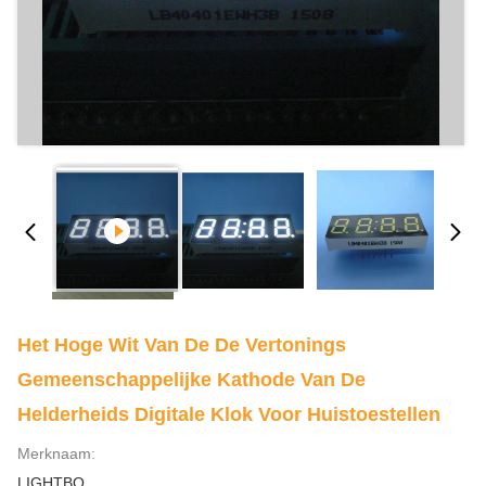
Het Hoge Wit Van De De Vertonings
Gemeenschappelijke Kathode Van De
Helderheids Digitale Klok Voor Huistoestellen
Merknaam:
LIGHTBO