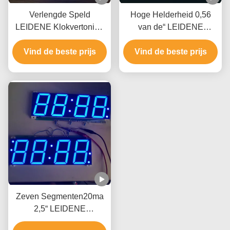
Verlengde Speld
Hoge Helderheid 0,56
LEIDENE Klokvertoning
van de“ LEIDENE
0,64 Duimcijfer 7
Consumptie van de de
Vind de beste prijs
Segment 80mW
Kleuren Lage Macht
Vind de beste prijs
Klokvertoning de ultra
Witte
Zeven Segmenten20ma
2,5“ LEIDENE
Klokvertoning voor