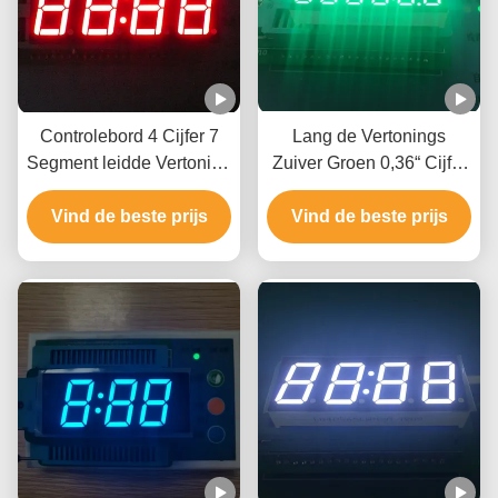
Controlebord 4 Cijfer 7
Lang de Vertonings
Segment leidde Vertoning
Zuiver Groen 0,36“ Cijfer
14.2mm Grootte 50,3 x 19
6 van de Leven Digitaal
Vind de beste prijs
x 8mm
Klok voor Controlebord
Vind de beste prijs