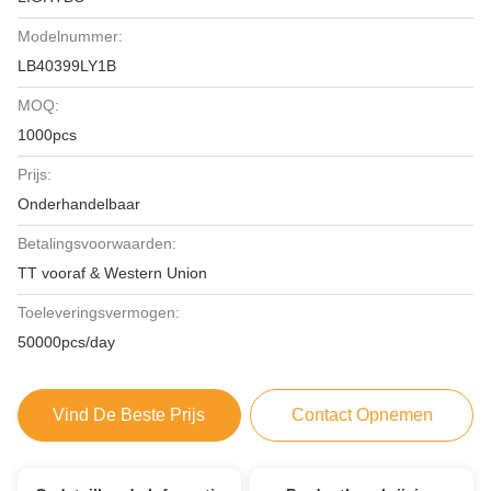
Modelnummer:
LB40399LY1B
MOQ:
1000pcs
Prijs:
Onderhandelbaar
Betalingsvoorwaarden:
TT vooraf & Western Union
Toeleveringsvermogen:
50000pcs/day
Vind De Beste Prijs
Contact Opnemen