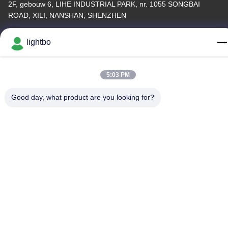
2F, gebouw 6, LIHE INDUSTRIAL PARK, nr. 1055 SONGBAI
ROAD, XILI, NANSHAN, SHENZHEN
Telefoon
lightbo
86-755-83983496
5:03 PM
Good day, what product are you looking for?
China Goed Kwaliteit 7 segment LEIDENE Vertoning Auteursrecht
© -2026 Shenzhen Guangzhibao Technology Co., Ltd. Allemaal.
Alle rechten voorbehouden.
Privacybeleid
|
Sitemap