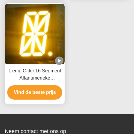
van de
Temperatuurvochtigheid
1 enig Cijfer 16 Segment
Alfanumerieke
Numerieke LEIDENE
Vertonings Lage Huidige
Vind de beste prijs
Verrichting
Neem contact met ons op