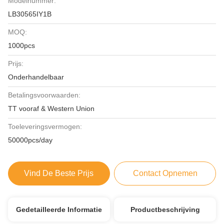
Modelnummer:
LB30565IY1B
MOQ:
1000pcs
Prijs:
Onderhandelbaar
Betalingsvoorwaarden:
TT vooraf & Western Union
Toeleveringsvermogen:
50000pcs/day
Vind De Beste Prijs
Contact Opnemen
Gedetailleerde Informatie
Productbeschrijving