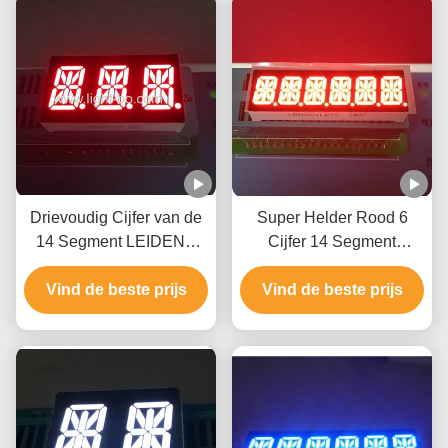
Drievoudig Cijfer van de
Super Helder Rood 6
14 Segment LEIDENE
Cijfer 14 Segment
Rood Vertonings het
Geleide Vertoning 10mm
Gemeenschappelijke
Vind de beste prijs
Vind de beste prijs
voor Taxameter
Kathode voor
Controlebord