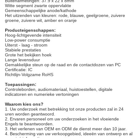
Buitenafmetingen: 37.9 x 22 x 8mm
Witte segment zwarte oppervlakte
Gemeenschappelijke anode/kathode
Het uitzenden van kleuren: rode, blauwe, geelgroene, zuivere
groene, zuivere wit, amber en oranje
Producteigenschappen:
Hoog-lichtgevende intensiteit
Low-power consumptie
Uiterst - laag - stroom
Stabiele prestaties
Grote het bekijken hoek
Lange levensduur
Gemakkelijke steun op de raad en de contactdozen van PC
Certificatie: IC
Richtlijn-Volgzame RoHS
Toepassingen:
Controleborden, audiomateriaal, huistoestellen, digitale
indicatoren en numerieke vertoningen
Waarom kies ons?
1. Uw onderzoek met betrekking tot onze producten zal in 24
uren worden geantwoord.
2. Ervaren personeel om uw onderzoeken in het vloeiende
Engels te beantwoorden.
3. Het verlenen van OEM en ODM de dienst meer dan 10 jaar.
4. Bescherming van uw verkoopgebied, ideeën van ontwerp en al