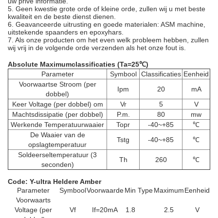
uw privé informatie.
5. Geen kwestie grote orde of kleine orde, zullen wij u met beste
kwaliteit en de beste dienst dienen.
6. Geavanceerde uitrusting en goede materialen: ASM machine,
uitstekende spaanders en epoxyhars.
7. Als onze producten om het even welk probleem hebben, zullen
wij vrij in de volgende orde verzenden als het onze fout is.
Absolute Maximumclassificaties (Ta=25℃)
Parameter
Symbool
Classificaties
Eenheid
Voorwaartse Stroom (per
Ipm
20
mA
dobbel)
Keer Voltage (per dobbel) om
Vr
5
V
Machtsdissipatie (per dobbel)
P.m.
80
mw
Werkende Temperatuurwaaier
Topr
-40~+85
℃
De Waaier van de
Tstg
-40~+85
℃
opslagtemperatuur
Soldeerseltemperatuur (3
Th
260
℃
seconden)
Code: Y-ultra Heldere Amber
Parameter
Symbool
Voorwaarde
Min
Type
Maximum
Eenheid
Voorwaarts
Voltage (per
Vf
If=20mA
1.8
2.5
V