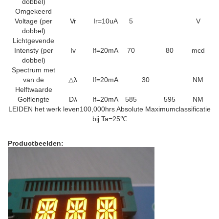
dobbel)
Omgekeerd
Voltage (per
Vr
Ir=10uA
5
V
dobbel)
Lichtgevende
Intensty (per
Iv
If=20mA
70
80
mcd
dobbel)
Spectrum met
van de
△λ
If=20mA
30
NM
Helftwaarde
Golflengte
Dλ
If=20mA
585
595
NM
LEIDEN het werk leven100,000hrs Absolute Maximumclassificatie
bij Ta=25℃
Productbeelden: