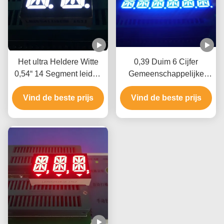
Het ultra Heldere Witte
0,39 Duim 6 Cijfer
0,54“ 14 Segment leidde
Gemeenschappelijke
gemeenschappelijke
Toegepaste de Kathode
anode van het Vertonings
Vind de beste prijs
Vind de beste prijs
ultra Blauwe
de Dubbele Cijfer voor
Procesbeheersing van de
Controlebord
14 Segmentvertoning