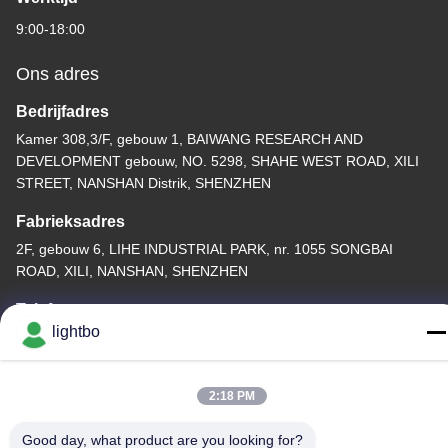
9:00-18:00
Ons adres
Bedrijfadres
Kamer 308,3/F, gebouw 1, BAIWANG RESEARCH AND
DEVELOPMENT gebouw, NO. 5298, SHAHE WEST ROAD, XILI
STREET, NANSHAN Distrik, SHENZHEN
Fabrieksadres
2F, gebouw 6, LIHE INDUSTRIAL PARK, nr. 1055 SONGBAI
ROAD, XILI, NANSHAN, SHENZHEN
Telefoon
lightbo
86-755-83983496
2:18 PM
Good day, what product are you looking for?