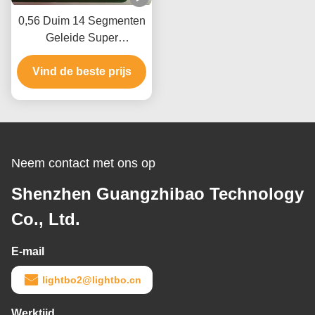
0,56 Duim 14 Segmenten
Geleide Super
heldergroen van de
Vind de beste prijs
Vertonings
gemeenschappelijke
anode voor controlebord
Neem contact met ons op
Shenzhen Guangzhibao Technology
Co., Ltd.
E-mail
lightbo2@lightbo.cn
Werktijd