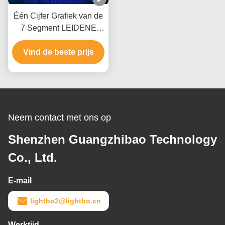
Één Cijfer Grafiek van de
7 Segment LEIDENE
Goedgekeurd Ce van
Vind de beste prijs
RoHS Vertonings
Volledig Kleur Binnen
Neem contact met ons op
Shenzhen Guangzhibao Technology
Co., Ltd.
E-mail
lightbo2@lightbo.cn
Werktijd