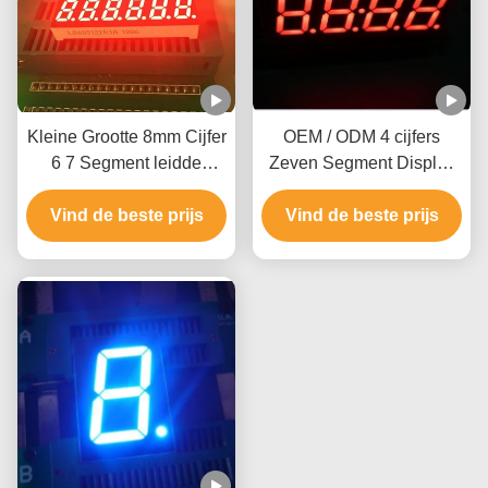
Kleine Grootte 8mm Cijfer
OEM / ODM 4 cijfers
6 7 Segment leidde
Zeven Segment Display
Vertoning 0.31inch voor
met CMOS ITL-circuit
Tempearture-Indicator
Vind de beste prijs
Vind de beste prijs