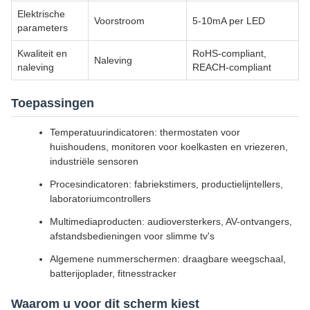
Elektrische
Voorstroom
5-10mA per LED
parameters
Kwaliteit en
RoHS-compliant,
Naleving
naleving
REACH-compliant
Toepassingen
Temperatuurindicatoren: thermostaten voor
huishoudens, monitoren voor koelkasten en vriezeren,
industriële sensoren
Procesindicatoren: fabriekstimers, productielijntellers,
laboratoriumcontrollers
Multimediaproducten: audioversterkers, AV-ontvangers,
afstandsbedieningen voor slimme tv's
Algemene nummerschermen: draagbare weegschaal,
batterijoplader, fitnesstracker
Waarom u voor dit scherm kiest