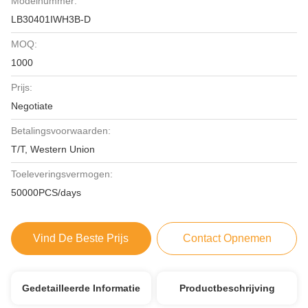
Modelnummer:
LB30401IWH3B-D
MOQ:
1000
Prijs:
Negotiate
Betalingsvoorwaarden:
T/T, Western Union
Toeleveringsvermogen:
50000PCS/days
Vind De Beste Prijs
Contact Opnemen
Gedetailleerde Informatie
Productbeschrijving