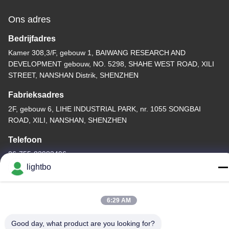
Ons adres
Bedrijfadres
Kamer 308,3/F, gebouw 1, BAIWANG RESEARCH AND
DEVELOPMENT gebouw, NO. 5298, SHAHE WEST ROAD, XILI
STREET, NANSHAN Distrik, SHENZHEN
Fabrieksadres
2F, gebouw 6, LIHE INDUSTRIAL PARK, nr. 1055 SONGBAI
ROAD, XILI, NANSHAN, SHENZHEN
Telefoon
86-755-83983496
lightbo
6:29 AM
China Goed Kwaliteit 7 segment LEIDENE Vertoning Auteursrecht
Good day, what product are you looking for?
© -2026 Shenzhen Guangzhibao Technology Co., Ltd. Allemaal.