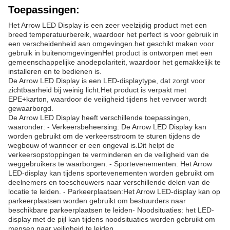
Toepassingen:
Het Arrow LED Display is een zeer veelzijdig product met een
breed temperatuurbereik, waardoor het perfect is voor gebruik in
een verscheidenheid aan omgevingen.het geschikt maken voor
gebruik in buitenomgevingenHet product is ontworpen met een
gemeenschappelijke anodepolariteit, waardoor het gemakkelijk te
installeren en te bedienen is.
De Arrow LED Display is een LED-displaytype, dat zorgt voor
zichtbaarheid bij weinig licht.Het product is verpakt met
EPE+karton, waardoor de veiligheid tijdens het vervoer wordt
gewaarborgd.
De Arrow LED Display heeft verschillende toepassingen,
waaronder: - Verkeersbeheersing: De Arrow LED Display kan
worden gebruikt om de verkeersstroom te sturen tijdens de
wegbouw of wanneer er een ongeval is.Dit helpt de
verkeersopstoppingen te verminderen en de veiligheid van de
weggebruikers te waarborgen. - Sportevenementen: Het Arrow
LED-display kan tijdens sportevenementen worden gebruikt om
deelnemers en toeschouwers naar verschillende delen van de
locatie te leiden. - Parkeerplaatsen:Het Arrow LED-display kan op
parkeerplaatsen worden gebruikt om bestuurders naar
beschikbare parkeerplaatsen te leiden- Noodsituaties: het LED-
display met de pijl kan tijdens noodsituaties worden gebruikt om
mensen naar veiligheid te leiden.