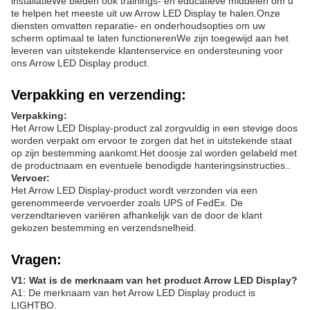
installatieWe bieden ook trainings- en educatieve middelen om u
te helpen het meeste uit uw Arrow LED Display te halen.Onze
diensten omvatten reparatie- en onderhoudsopties om uw
scherm optimaal te laten functionerenWe zijn toegewijd aan het
leveren van uitstekende klantenservice en ondersteuning voor
ons Arrow LED Display product.
Verpakking en verzending:
Verpakking:
Het Arrow LED Display-product zal zorgvuldig in een stevige doos
worden verpakt om ervoor te zorgen dat het in uitstekende staat
op zijn bestemming aankomt.Het doosje zal worden gelabeld met
de productnaam en eventuele benodigde hanteringsinstructies..
Vervoer:
Het Arrow LED Display-product wordt verzonden via een
gerenommeerde vervoerder zoals UPS of FedEx. De
verzendtarieven variëren afhankelijk van de door de klant
gekozen bestemming en verzendsnelheid.
Vragen:
V1: Wat is de merknaam van het product Arrow LED Display?
A1: De merknaam van het Arrow LED Display product is
LIGHTBO.