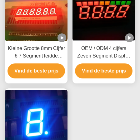
Kleine Grootte 8mm Cijfer
OEM / ODM 4 cijfers
6 7 Segment leidde
Zeven Segment Display
Vertoning 0.31inch voor
met CMOS ITL-circuit
Tempearture-Indicator
Vind de beste prijs
Vind de beste prijs