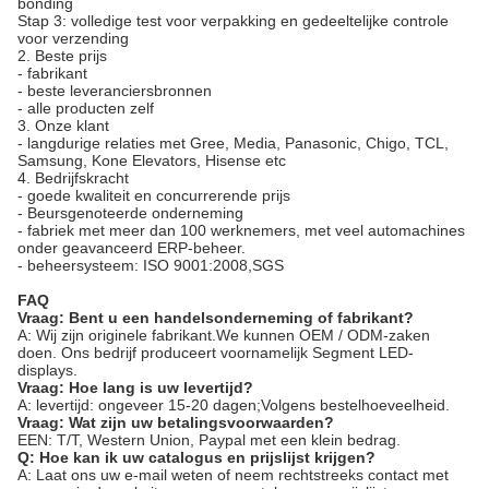
bonding
Stap 3: volledige test voor verpakking en gedeeltelijke controle
voor verzending
2. Beste prijs
- fabrikant
- beste leveranciersbronnen
- alle producten zelf
3. Onze klant
- langdurige relaties met Gree, Media, Panasonic, Chigo, TCL,
Samsung, Kone Elevators, Hisense etc
4. Bedrijfskracht
- goede kwaliteit en concurrerende prijs
- Beursgenoteerde onderneming
- fabriek met meer dan 100 werknemers, met veel automachines
onder geavanceerd ERP-beheer.
- beheersysteem: ISO 9001:2008,SGS
FAQ
Vraag: Bent u een handelsonderneming of fabrikant?
A: Wij zijn originele fabrikant.We kunnen OEM / ODM-zaken
doen. Ons bedrijf produceert voornamelijk Segment LED-
displays.
Vraag: Hoe lang is uw levertijd?
A: levertijd: ongeveer 15-20 dagen;Volgens bestelhoeveelheid.
Vraag: Wat zijn uw betalingsvoorwaarden?
EEN:
T/T, Western Union, Paypal met een klein bedrag.
Q:
Hoe kan ik uw catalogus en prijslijst krijgen?
A: Laat ons uw e-mail weten of neem rechtstreeks contact met