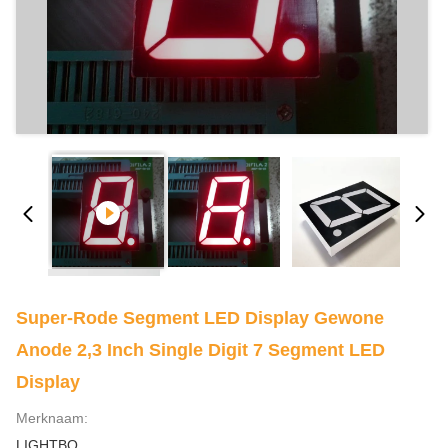
Super-Rode Segment LED Display Gewone
Anode 2,3 Inch Single Digit 7 Segment LED
Display
Merknaam:
LIGHTBO