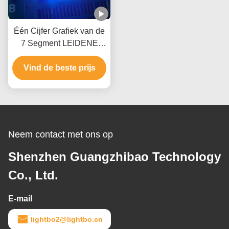
Één Cijfer Grafiek van de
7 Segment LEIDENE
Goedgekeurd Ce van
Vind de beste prijs
RoHS Vertonings
Volledig Kleur Binnen
Neem contact met ons op
Shenzhen Guangzhibao Technology
Co., Ltd.
E-mail
lightbo2@lightbo.cn