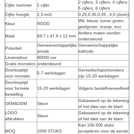
2 cijfers, 3 cijfers, 4 cijfers,
Cijfer nummer
1 cijfer
5 cijfers, 6 cijfers
Cijfer hoogte
2,3 inch
0,25,0,36,0,39...5,0 (duim)
Wit, blauw, zuiver groen,
Kleur
ROOD
geelgroen, oranje, enz.
Andere maten worden
Maat
69,7 x 47,8 x 12 mm
ondersteund
Gemeenschappelijke
Gemeenschappelijke
Polariteit
anode
kathode
Levensduur
80000 uur
Gratis monsters
ondersteund
Doorlooptijd
Gereedschapsmonsters
5-7 werkdagen
voor monster
zijn 15-20 werkdagen
Doorlooptijd
voor formele
15-20 werkdagen
Volgens bestelhoeveelheid
bestelling
Gebaseerd op de tekening
OEM&ODM
Steun
of het idee van de klant
LOGO
Gebaseerd op de tekening
Steun
afdrukken
of het idee van de klant
Kan 100-500 stuks
MOQ
1000 STUKS
accepteren voor de eerste