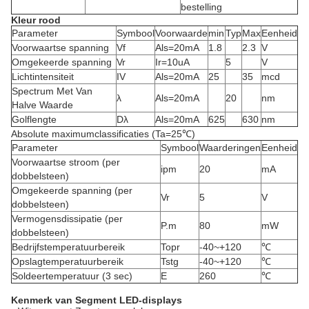
bestelling
Kleur rood
Parameter
Symbool
Voorwaarde
min
Typ
Max
Eenheid
Voorwaartse spanning
Vf
Als=20mA
1.8
2.3
V
Omgekeerde spanning
Vr
Ir=10uA
5
V
Lichtintensiteit
IV
Als=20mA
25
35
mcd
Spectrum Met Van
λ
Als=20mA
20
nm
Halve Waarde
Golflengte
Dλ
Als=20mA
625
630
nm
Absolute maximumclassificaties (Ta=25℃)
Parameter
Symbool
Waarderingen
Eenheid
Voorwaartse stroom (per
ipm
20
mA
dobbelsteen)
Omgekeerde spanning (per
Vr
5
V
dobbelsteen)
Vermogensdissipatie (per
P.m
80
mW
dobbelsteen)
Bedrijfstemperatuurbereik
Topr
-40~+120
℃
Opslagtemperatuurbereik
Tstg
-40~+120
℃
Soldeertemperatuur (3 sec)
E
260
℃
Kenmerk van Segment LED-displays