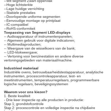
--Wit segment Zwart oppervlak
--Hoge lichtsterkte
--Lage huidige verrichting
--Stabiele prestaties
--Doorlopende uniforme segmenten
--Eenvoudige montage op printplaat
--IC-compatibel
--RoHS-conformiteit
Toepassing van Segment LED-displays
-- Audioapparatuur of instrumentenpanelen;
-- Algemeen gebruik voor digitale indicatoren;
-- Multimediaproducten;
-- Weergave van de wisselkoers van de bank;
-- LED-klokweergave;
-- Vertoning voor benzinestation en andere diverse
vertoningsgebieden van materiaal/machine.
Industrieel materiaal
Industriële ovens, betrouwbaarheidstestapparatuur, analytische
instrumenten, procescontroleapparatuur, test- en
meetinstrumenten, temperatuurregelaars, programmeerbare
logische regelaars, beveiligingssystemen
Waarom voor ons kiezen?
1. Beste kwaliteit
- Drie keer inspectie op alle producten in productie:
Stap 1; grondstofcontrole
Stap 2: procescontrole en volledige inspectie na chip&wire