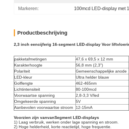
Markeren:
100mcd LED-display met 
Productbeschrijving
2,3 inch eencijferig 16-segment LED-display Voor liftvloeri
pakketafmetingen
47,6 x 69,5 x 12 mm
Karakterhoogte
56,8 mm (2,3")
Polariteit
Gemeenschappelijke anode
LED-kleur
Ultra helder blauw
Golflengte
462-465nm
Lichtintensiteit
80-100mcd
Voorwaartse spanning
2,8-3,3 V/led
Omgekeerde spanning
5V
Aanbevolen voorwaartse stroom
12-15mA
Voorzien zijn van
van
Segment LED-displays
1) Laag verbruik, werken onder lage spanning en stroom.
2) Hoge helderheid, korte reactietijd, hoge frequentie.