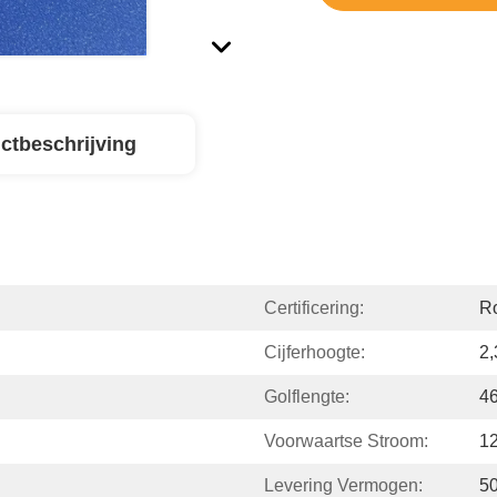
ctbeschrijving
Certificering:
R
Cijferhoogte:
2,
Golflengte:
4
Voorwaartse Stroom:
1
Levering Vermogen:
5