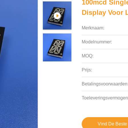
100mcd Single
Display Voor L
Merknaam:
Modelnummer:
MOQ:
Prijs:
Betalingsvoorwaarden
Toeleveringsvermogen
Vind De Beste 