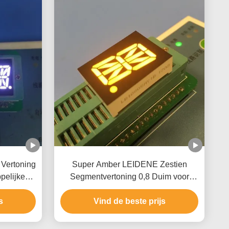
 Vertoning
Super Amber LEIDENE Zestien
pelijke
Segmentvertoning 0,8 Duim voor
r van de
Automatiseringscontrole
eid
s
Vind de beste prijs