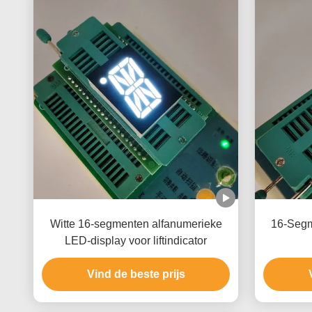
Witte 16-segmenten alfanumerieke
16-Segm
LED-display voor liftindicator
Vind de beste prijs