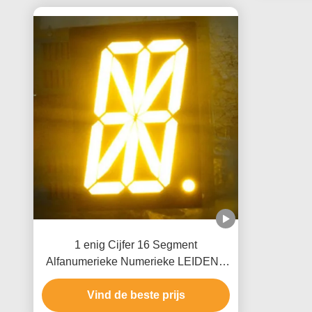
1 enig Cijfer 16 Segment
Alfanumerieke Numerieke LEIDENE
Vertonings Lage Huidige Verrichting
Vind de beste prijs