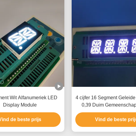
ent Wit Alfanumeriek LED
4 cijfer 16 Segment Geleide
Display Module
0,39 Duim Gemeenschap
Kathode voor de Indicato
Vind de beste prijs
Temperatuurvochtigh
Vind de beste prij