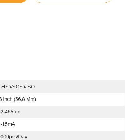
oHS&SGS&ISO
3 Inch (56,8 Mm)
62-465nm
2-15mA
0000pcs/day