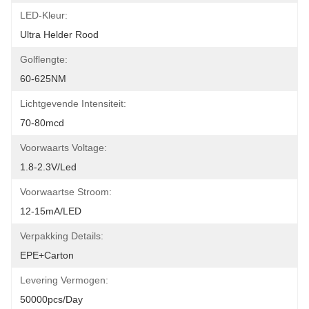
LED-Kleur:
Ultra Helder Rood
Golflengte:
60-625NM
Lichtgevende Intensiteit:
70-80mcd
Voorwaarts Voltage:
1.8-2.3V/led
Voorwaartse Stroom:
12-15mA/LED
Verpakking Details:
EPE+carton
Levering Vermogen:
50000pcs/day