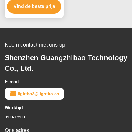
Vertoningsrij voor de
Vind de beste prijs
Indicator van de
Liftpositie
Neem contact met ons op
Shenzhen Guangzhibao Technology
Co., Ltd.
E-mail
lightbo2@lightbo.cn
Werktijd
9:00-18:00
Ons adres