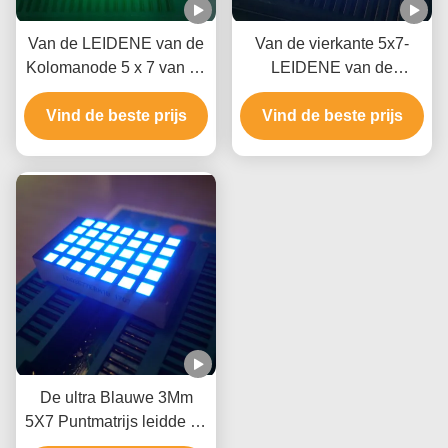
Van de LEIDENE van de
Van de vierkante 5x7-
Kolomanode 5 x 7 van de
LEIDENE van de
rijkathode Vertoning 3mm
Puntmatrijs Kathode van
Vind de beste prijs
Puntmatrijs voor
Vind de beste prijs
de de Anodekolom
Berichtraad
Vertonings de ultra Witte
Rij voor Liftindicator
De ultra Blauwe 3Mm
5X7 Puntmatrijs leidde de
Kathode van de