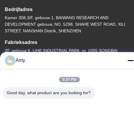
Bedrijfadres
Kamer 308,3/F, gebouw 1, BAIWANG RESEARCH AND
DEVELOPMENT gebouw, NO. 5298, SHAHE WEST ROAD, XILI
STREET, NANSHAN Distrik, SHENZHEN
Fabrieksadres
2F, gebouw 6, LIHE INDUSTRIAL PARK, nr. 1055 SONGBAI
ROAD, XILI, NANSHAN, SHENZHEN
Amy
Telefoon
86-755-83983496
5:37 PM
Good day, what product are you looking for?
China Goed Kwaliteit 7 segment LEIDENE Vertoning Auteursrecht
© -2026 Shenzhen Guangzhibao Technology Co., Ltd. Allemaal.
Alle rechten voorbehouden.