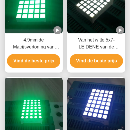
4.9mm de
Van het witte 5x7-
Matrijsvertoning van
LEIDENE van de
Vierkantspunt 5 x 7 Brede
Puntmatrijs
het Bekijken Hoek voor
Vind de beste prijs
Vind de beste prijs
Programmeerbare
het Bewegen van Tekens
LEIDENE
Vertoningshoge
rendement Vertoning