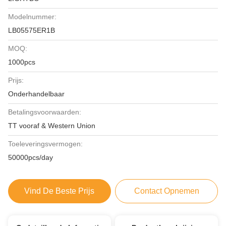
Modelnummer:
LB05575ER1B
MOQ:
1000pcs
Prijs:
Onderhandelbaar
Betalingsvoorwaarden:
TT vooraf & Western Union
Toeleveringsvermogen:
50000pcs/day
Vind De Beste Prijs
Contact Opnemen