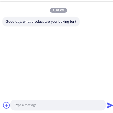
1:10 PM
China Goed Kwaliteit 7 segment LEIDENE Vertoning Auteursrecht
© -2026 Shenzhen Guangzhibao Technology Co., Ltd. Allemaal.
Good day, what product are you looking for?
Alle rechten voorbehouden.
Privacybeleid
|
Sitemap