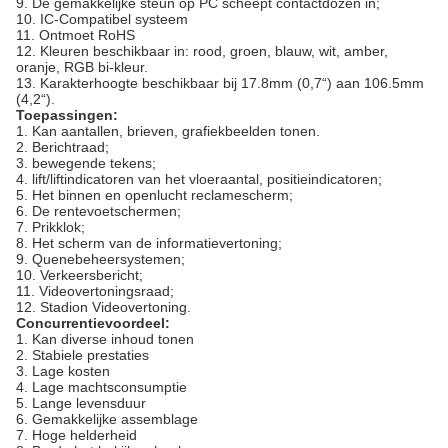
9.
De gemakkelijke steun op PC scheept contactdozen in;
10.
IC-Compatibel systeem
11.
Ontmoet RoHS
12.
Kleuren beschikbaar in: rood, groen, blauw, wit, amber,
oranje, RGB bi-kleur.
13.
Karakterhoogte beschikbaar bij 17.8mm (0,7“) aan 106.5mm
(4,2“).
Toepassingen:
1.
Kan aantallen, brieven, grafiekbeelden tonen.
2. Berichtraad;
3. bewegende tekens;
4. lift/liftindicatoren van het vloeraantal, positieindicatoren;
5. Het binnen en openlucht reclamescherm;
6. De rentevoetschermen;
7. Prikklok;
8. Het scherm van de informatievertoning;
9. Quenebeheersystemen;
10. Verkeersbericht;
11. Videovertoningsraad;
12. Stadion Videovertoning.
Concurrentievoordeel:
1.
Kan diverse inhoud tonen
2.
Stabiele prestaties
3.
Lage kosten
4.
Lage machtsconsumptie
5.
Lange levensduur
6.
Gemakkelijke assemblage
7.
Hoge helderheid