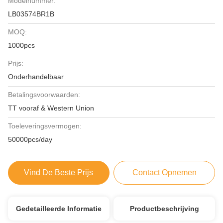
Modelnummer:
LB03574BR1B
MOQ:
1000pcs
Prijs:
Onderhandelbaar
Betalingsvoorwaarden:
TT vooraf & Western Union
Toeleveringsvermogen:
50000pcs/day
Vind De Beste Prijs
Contact Opnemen
Gedetailleerde Informatie
Productbeschrijving