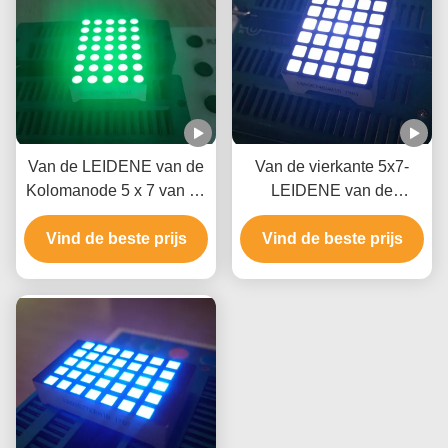
Van de LEIDENE van de
Van de vierkante 5x7-
Kolomanode 5 x 7 van de
LEIDENE van de
rijkathode Vertoning 3mm
Puntmatrijs Kathode van
Vind de beste prijs
Puntmatrijs voor
Vind de beste prijs
de de Anodekolom
Berichtraad
Vertonings de ultra Witte
Rij voor Liftindicator