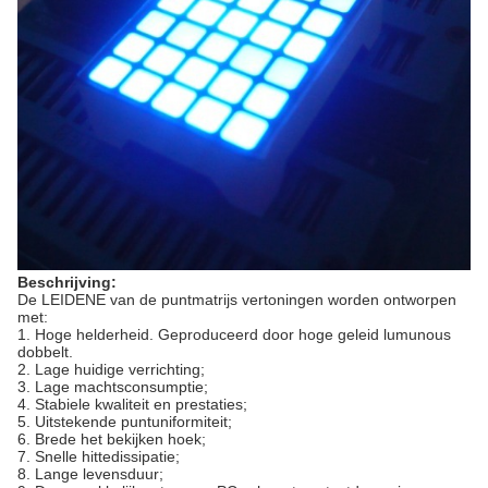
Beschrijving:
De LEIDENE van de puntmatrijs vertoningen worden ontworpen
met:
1.
Hoge helderheid. Geproduceerd door hoge geleid lumunous
dobbelt.
2.
Lage huidige verrichting;
3.
Lage machtsconsumptie;
4.
Stabiele kwaliteit en prestaties;
5.
Uitstekende puntuniformiteit;
6.
Brede het bekijken hoek;
7.
Snelle hittedissipatie;
8.
Lange levensduur;