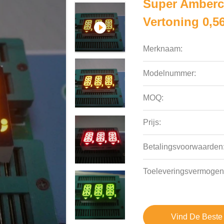
Super Amberc
Vertoning 0,56
Merknaam:
Modelnummer:
MOQ:
Prijs:
Betalingsvoorwaarden
Toeleveringsvermogen
Vind De Beste 