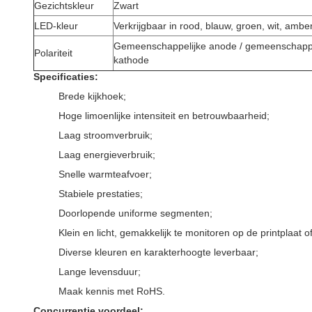
Gezichtskleur
Zwart
LED-kleur
Verkrijgbaar in rood, blauw, groen, wit, amber
Gemeenschappelijke anode / gemeenschappe
Polariteit
kathode
Specificaties:
Brede kijkhoek;
Hoge limoenlijke intensiteit en betrouwbaarheid;
Laag stroomverbruik;
Laag energieverbruik;
Snelle warmteafvoer;
Stabiele prestaties;
Doorlopende uniforme segmenten;
Klein en licht, gemakkelijk te monitoren op de printplaat o
Diverse kleuren en karakterhoogte leverbaar;
Lange levensduur;
Maak kennis met RoHS.
Concurrentie voordeel: