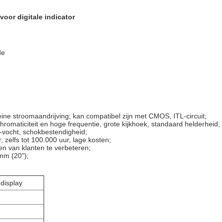
oor digitale indicator
de
eine stroomaandrijving;
kan compatibel zijn met CMOS, ITL-circuit;
chromaticiteit en hoge frequentie, grote kijkhoek, standaard helderheid,
ti-vocht, schokbestendigheid;
 zelfs tot 100.000 uur, lage kosten;
n van klanten te verbeteren;
mm (20");
display