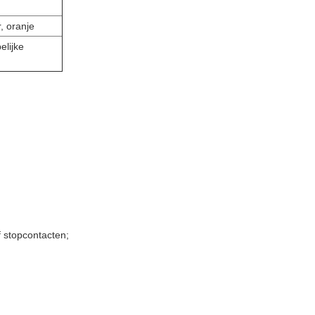
, oranje
lijke
f stopcontacten;