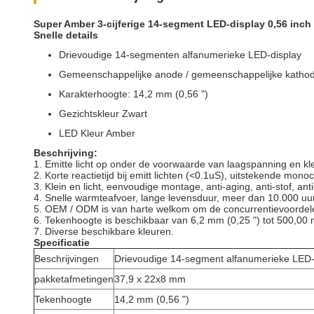
Super Amber 3-cijferige 14-segment LED-display 0,56 inch v
Snelle details
Drievoudige 14-segmenten alfanumerieke LED-display
Gemeenschappelijke anode / gemeenschappelijke katho
Karakterhoogte: 14,2 mm (0,56 ")
Gezichtskleur Zwart
LED Kleur Amber
Beschrijving:
1. Emitte licht op onder de voorwaarde van laagspanning en kl
2. Korte reactietijd bij emitt lichten (<0.1uS), uitstekende mono
3. Klein en licht, eenvoudige montage, anti-aging, anti-stof, an
4. Snelle warmteafvoer, lange levensduur, meer dan 10.000 uur,
5. OEM / ODM is van harte welkom om de concurrentievoordele
6. Tekenhoogte is beschikbaar van 6,2 mm (0,25 ") tot 500,00 
7. Diverse beschikbare kleuren.
Specificatie
Beschrijvingen
Drievoudige 14-segment alfanumerieke LED-
pakketafmetingen
37,9 x 22x8 mm
Tekenhoogte
14,2 mm (0,56 ")