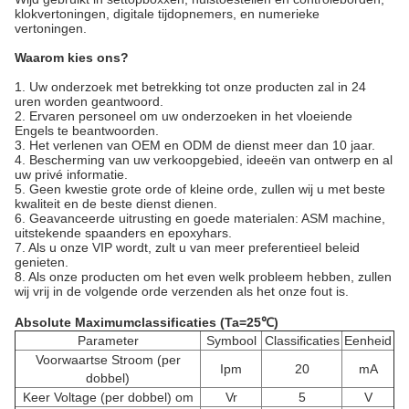
klokvertoningen, digitale tijdopnemers, en numerieke
vertoningen.
Waarom kies ons?
1. Uw onderzoek met betrekking tot onze producten zal in 24
uren worden geantwoord.
2. Ervaren personeel om uw onderzoeken in het vloeiende
Engels te beantwoorden.
3. Het verlenen van OEM en ODM de dienst meer dan 10 jaar.
4. Bescherming van uw verkoopgebied, ideeën van ontwerp en al
uw privé informatie.
5. Geen kwestie grote orde of kleine orde, zullen wij u met beste
kwaliteit en de beste dienst dienen.
6. Geavanceerde uitrusting en goede materialen: ASM machine,
uitstekende spaanders en epoxyhars.
7. Als u onze VIP wordt, zult u van meer preferentieel beleid
genieten.
8. Als onze producten om het even welk probleem hebben, zullen
wij vrij in de volgende orde verzenden als het onze fout is.
Absolute Maximumclassificaties (Ta=25℃)
Parameter
Symbool
Classificaties
Eenheid
Voorwaartse Stroom (per
Ipm
20
mA
dobbel)
Keer Voltage (per dobbel) om
Vr
5
V