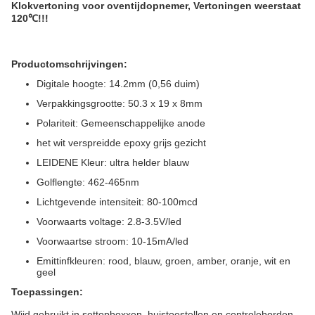
Klokvertoning voor oventijdopnemer, Vertoningen weerstaat
120℃!!!
Productomschrijvingen:
Digitale hoogte: 14.2mm (0,56 duim)
Verpakkingsgrootte: 50.3 x 19 x 8mm
Polariteit: Gemeenschappelijke anode
het wit verspreidde epoxy grijs gezicht
LEIDENE Kleur: ultra helder blauw
Golflengte: 462-465nm
Lichtgevende intensiteit: 80-100mcd
Voorwaarts voltage: 2.8-3.5V/led
Voorwaartse stroom: 10-15mA/led
Emittinfkleuren: rood, blauw, groen, amber, oranje, wit en
geel
Toepassingen:
Wijd gebruikt in settopboxxen, huistoestellen en controleborden,