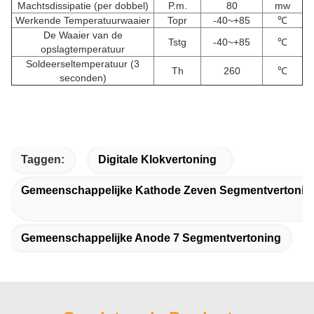
Machtsdissipatie (per dobbel)
P.m.
80
mw
Werkende Temperatuurwaaier
Topr
-40~+85
℃
De Waaier van de
Tstg
-40~+85
℃
opslagtemperatuur
Soldeerseltemperatuur (3
Th
260
℃
seconden)
Taggen:
Digitale Klokvertoning
Gemeenschappelijke Kathode Zeven Segmentvertonin
Gemeenschappelijke Anode 7 Segmentvertoning