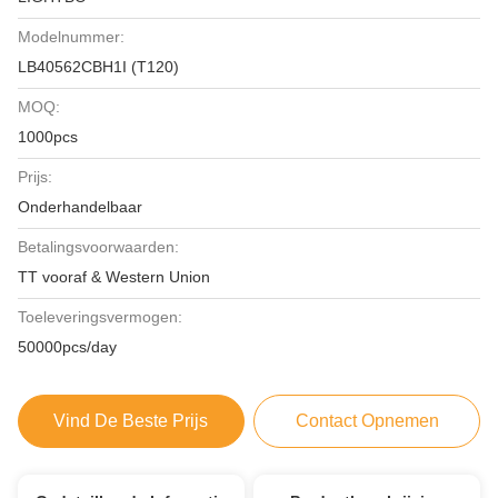
Modelnummer:
LB40562CBH1I (T120)
MOQ:
1000pcs
Prijs:
Onderhandelbaar
Betalingsvoorwaarden:
TT vooraf & Western Union
Toeleveringsvermogen:
50000pcs/day
Vind De Beste Prijs
Contact Opnemen