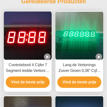
Gerelateerde Producten
Controlebord 4 Cijfer 7
Lang de Vertonings
Segment leidde Vertoning
Zuiver Groen 0,36“ Cijfer
14.2mm Grootte 50,3 x 19
6 van de Leven Digitaal
Vind de beste prijs
x 8mm
Klok voor Controlebord
Vind de beste prijs