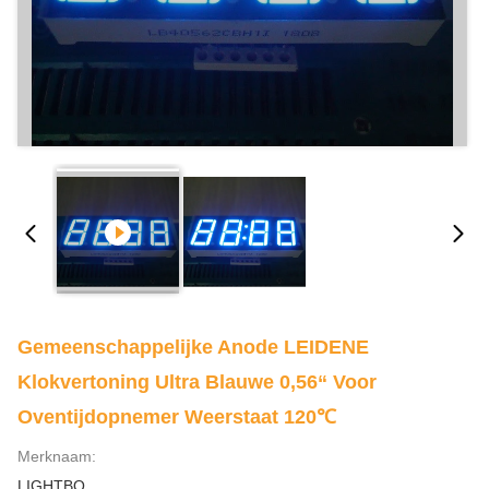
Gemeenschappelijke Anode LEIDENE
Klokvertoning Ultra Blauwe 0,56“ Voor
Oventijdopnemer Weerstaat 120℃
Merknaam:
LIGHTBO