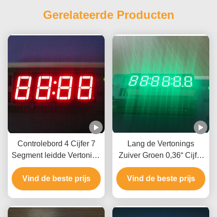
Gerelateerde Producten
Controlebord 4 Cijfer 7
Lang de Vertonings
Segment leidde Vertoning
Zuiver Groen 0,36“ Cijfer
14.2mm Grootte 50,3 x 19
6 van de Leven Digitaal
Vind de beste prijs
x 8mm
Klok voor Controlebord
Vind de beste prijs