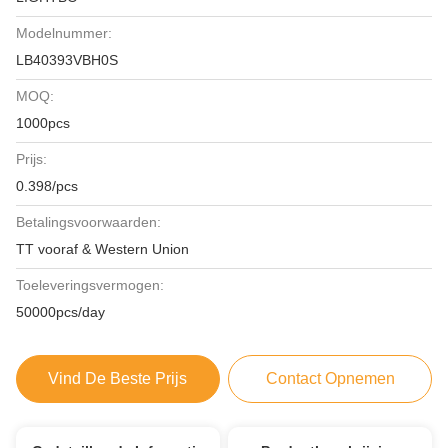
Modelnummer:
LB40393VBH0S
MOQ:
1000pcs
Prijs:
0.398/pcs
Betalingsvoorwaarden:
TT vooraf & Western Union
Toeleveringsvermogen:
50000pcs/day
Vind De Beste Prijs
Contact Opnemen