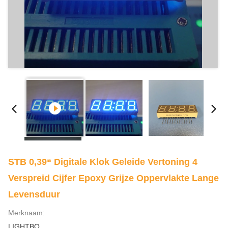
STB 0,39“ Digitale Klok Geleide Vertoning 4
Verspreid Cijfer Epoxy Grijze Oppervlakte Lange
Levensduur
Merknaam:
LIGHTBO